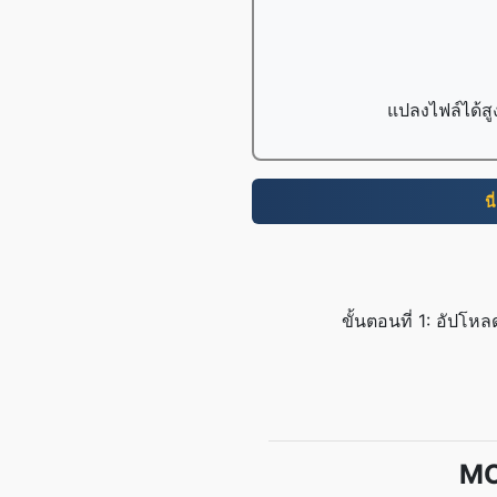
แปลงไฟล์ได้สู
นี
ขั้นตอนที่ 1: อัป
MO