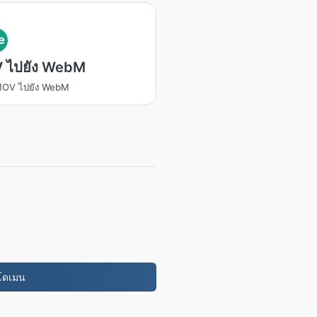
e
 ไปยัง WebM
MOV ไปยัง WebM
กโดเมน