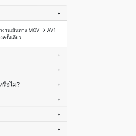
+
ะทำงานเส้นทาง MOV → AV1
ครั้งเดียว
+
+
หรือไม่?
+
+
+
+