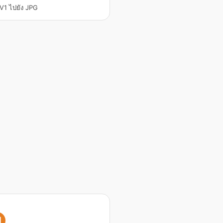
V1 ไปยัง JPG
I