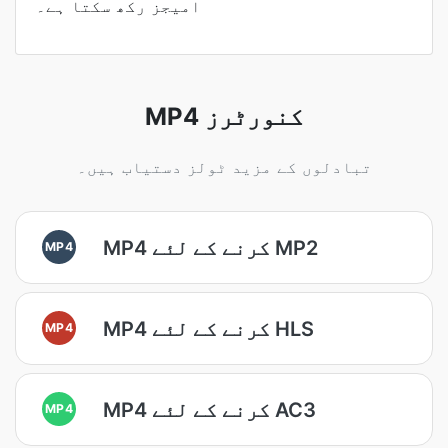
امیجز رکھ سکتا ہے۔
MP4 کنورٹرز
تبادلوں کے مزید ٹولز دستیاب ہیں۔
MP4 کرنے کے لئے MP2
MP4
MP4 کرنے کے لئے HLS
MP4
MP4 کرنے کے لئے AC3
MP4