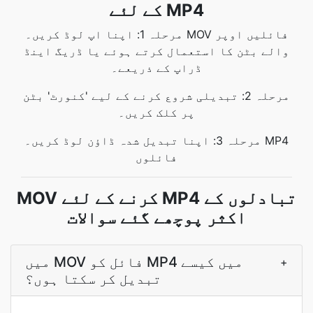
کے لئے MP4
مرحلہ 1: اپنا اپ لوڈ کریں۔ MOV فائلیں اوپر
والے بٹن کا استعمال کرتے ہوئے یا ڈریگ اینڈ
ڈراپ کے ذریعے۔
مرحلہ 2: تبدیلی شروع کرنے کے لیے 'کنورٹ' بٹن
پر کلک کریں۔
مرحلہ 3: اپنا تبدیل شدہ ڈاؤن لوڈ کریں۔ MP4
فائلوں
MOV کرنے کے لئے MP4 تبادلوں کے
اکثر پوچھے گئے سوالات
میں MOV فائل کو MP4 میں کیسے
+
تبدیل کر سکتا ہوں؟