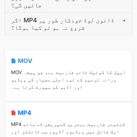
جائیں گی؟
اگر MP4 ڈائون لوڈ خودکار طور پر
+
شروع نہ ہو تو کیا ہوگا؟
MOV
MOV ایپل کا کوئیک ٹائم فارمیٹ ہے، جو پیشہ
ورانہ ترمیم کے لیے اعلیٰ معیار کی ویڈیو
اور آڈیو کو سپورٹ کرتا ہے۔
MP4
MP4 کنٹینر فارمیٹ بہترین کمپریشن کے ساتھ
ایک فائل میں ویڈیو، آڈیو، سب ٹائٹلز اور