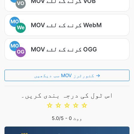
MOV کرنے کے لئے VOB
VO
MO
MOV کرنے کے لئے WebM
We
MO
MOV کرنے کے لئے OGG
OG
سب دیکھیں MOV کنورٹرز →
اس ٹول کی درجہ بندی کریں۔
☆
☆
☆
☆
☆
ووٹ
0
/5 -
5.0