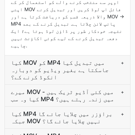
اوپر سے منتخب کرنے والے کو استعمال کر کے
اپنی MOV فائل اپ لوڈ کریں اور تبدیل کرنے
والا ذريعہ قسم کو دریافت کرتا ہے اور MOV →
MP4 پائپ لائن چلاتا ہے. تبدیل کرنے کے بعد
نتيجہ خودکار طور پر ڈاؤن لوڈ ہوتا ہے؛ ایک
دفعہ تبدیل کرنے کے لیے کوئی اکاؤنٹ نہیں
چاہیے.
کیا MOV کو MP4 میں تبدیل کیا
+
جاسکتا ہے بغیر ویڈیو کو دوبارہ
انکوڈ کرنے کے؟
میرے MOV میں کئی آڈیو ٹریک ہیں -
+
کیا وہ سب MP4 میں زندہ رہتے ہیں؟
کیا MP4 براؤزر میں چلایا جائے گا
+
جبکہ MOV نہیں چلایا جائے گا؟