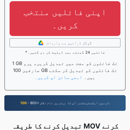
اپنی فائلیں منتخب
کریں۔
گوگل ڈرائیو سے واردات
*فائلیں 24 گھنٹے بعد ڈیلیٹ کر دی گئیں۔
1 GB تک فائلوں کو مفت میں تبدیل کریں، پرو
صارفین 100 GB تک فائلوں کو تبدیل کر سکتے
ہیں۔
ابھی سائن اپ کریں۔
- 800+ ڈومین ایکسٹینشنز. آپ کا بہترین نام تلاش.
100
تبدیل کرنے کا طریقہ MOV کرنے