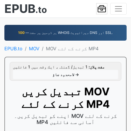
EPUB
.to
— ہر ڈومین پر مفت WHOIS پرائیویٹ، DNS اور SSL.
100
MOV کرنے کے لئے MP4
MOV
EPUB.to
مفت پلان:
1 تبدیل/ گھنٹہ، ایک وقت میں 1 فائلیں
لامحدود جاؤ →
تبدیل کریں MOV
کرنے کے لئے MP4
اپنے کو تبدیل کریں۔ MOV کرنے کے لئے
MP4 آسانی سے فائلیں