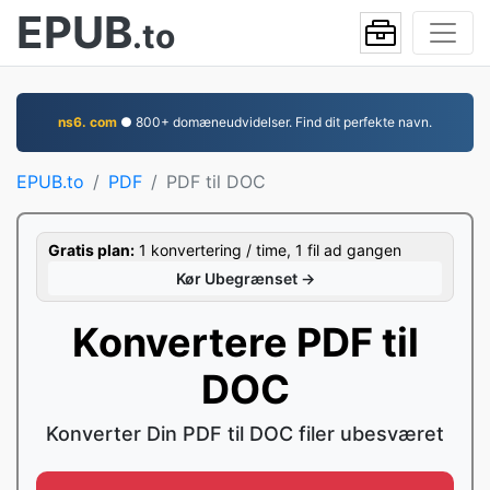
EPUB
.to
ns6. com
● 800+ domæneudvidelser. Find dit perfekte navn.
EPUB.to
PDF
PDF til DOC
Gratis plan:
1 konvertering / time, 1 fil ad gangen
Kør Ubegrænset →
Konvertere PDF til
DOC
Konverter Din PDF til DOC filer ubesværet