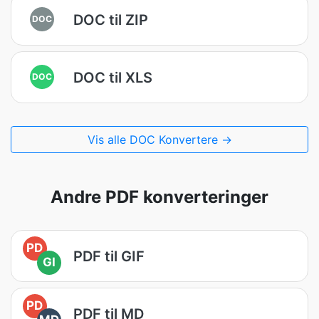
DOC til ZIP
DOC
DOC til XLS
DOC
Vis alle DOC Konvertere →
Andre PDF konverteringer
PD
PDF til GIF
GI
PD
PDF til MD