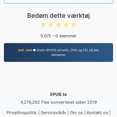
Bedøm dette værktøj
☆
☆
☆
☆
☆
5.0
/5 -
0
stemmer
ns6. com
● Gratis WHOIS privatliv, DNS og SSL på alle
domæner.
EPUB.to
4,276,292 Filer konverteret siden 2019
Privatlivspolitik
|
Servicevilkår
|
Om os
|
Kontakt os
|