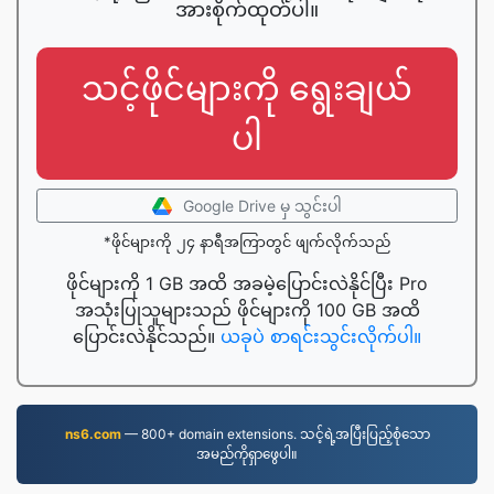
အားစိုက်ထုတ်ပါ။
သင့်ဖိုင်များကို ရွေးချယ်
ပါ
Google Drive မှ သွင်းပါ
*ဖိုင်များကို ၂၄ နာရီအကြာတွင် ဖျက်လိုက်သည်
ဖိုင်များကို 1 GB အထိ အခမဲ့ပြောင်းလဲနိုင်ပြီး Pro
အသုံးပြုသူများသည် ဖိုင်များကို 100 GB အထိ
ပြောင်းလဲနိုင်သည်။
ယခုပဲ စာရင်းသွင်းလိုက်ပါ။
ns6.com
— 800+ domain extensions. သင့်ရဲ့အပြီးပြည့်စုံသော
အမည်ကိုရှာဖွေပါ။