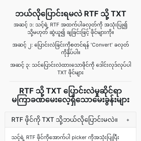
ဘယ်လိုပြောင်းရမလဲ RTF သို့ TXT
အဆင့် ၁: သင့်ရဲ့ RTF အထက်ပါခလုတ်ကို အသုံးပြု၍
သို့မဟုတ် ဆွဲယူ၍ ချခြင်းဖြင့် ဖိုင်များကို။
အဆင့် ၂: ပြောင်းလဲခြင်းကိုစတင်ရန် 'Convert' ခလုတ်
ကိုနှိပ်ပါ။
အဆင့် ၃: သင်ပြောင်းလဲထားသောဖိုင်ကို ဒေါင်းလုဒ်လုပ်ပါ
TXT ဖိုင်များ
RTF သို့ TXT ပြောင်းလဲမှုဆိုင်ရာ
မကြာခဏမေးလေ့ရှိသောမေးခွန်းများ
RTF ဖိုင်ကို TXT သို့ဘယ်လိုပြောင်းမလဲ။
+
သင့်ရဲ့ RTF ဖိုင်ကိုအောက်ပါ picker ကိုအသုံးပြုပြီး