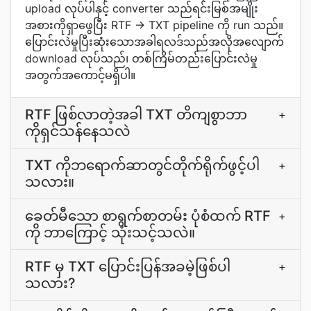
upload လုပ်ပါနှင့် converter သည်ရင်းမြစ်အမျိုး
အစားကိုရှာဖွေပြီး RTF → TXT pipeline ကို run သည်။
ပြောင်းလဲမှုပြီးဆုံးသောအခါရလဒ်သည်အလိုအလျောက်
download လုပ်သည်၊ တစ်ကြိမ်တည်းပြောင်းလဲမှု
အတွက်အကောင့်မရှိပါ။
RTF ဖြစ်လာတဲ့အခါ TXT တိကျစွာဘာ
+
ကိုရှင်သန်နေသလဲ
TXT ကိုဘရောက်ဆာတွင်တိုက်ရိုက်ဖွင့်ပါ
+
သလား။
ခေတ်မီသော စာရွက်စာတမ်း ပုံစံထက် RTF
+
ကို ဘာကြောင့် သုံးသင့်သလဲ။
RTF မှ TXT ပြောင်းပြန်အခမဲ့ဖြစ်ပါ
+
သလား?