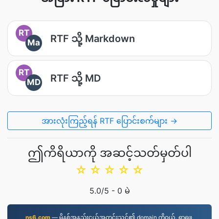
RT
RTF သို့ Markdown
Ma
RT
RTF သို့ MD
MD
အားလုံးကြည့်ရန် RTF ပြောင်းစက်များ →
ဤကိရိယာကို အဆင့်သတ်မှတ်ပါ
☆
☆
☆
☆
☆
5.0
/5 -
0
မဲ
ns6.com
— မိနစ်အနည်းငယ်အတွင်းသင်၏ domain ကိုဝယ်. ရှာဖွေ,