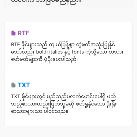
RTF
RTF ဖိုင်များသည် ကျယ်ပြန့်စွာ တွဲဖက်အသုံးပြုနိုင်
သော်လည်း bold၊ italics နှင့် fonts ကဲ့သို့သော စာသား
ဖော်မတ်များကို ပံ့ပိုးပေးပါသည်။
TXT
TXT ဖိုင်များတွင် မည်သည့်ပလက်ဖောင်းပေါ်ရှိ မည်
သည့်စာသားတည်းဖြတ်သူမဆို ဖတ်ရှုနိုင်သော ရိုးရိုး
စာသားများသာ ပါဝင်သည်။