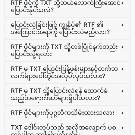
RTF ဖိုင်ကို TXT သို့ဘယ်လောက်ကြီးအောင်
+
ပြောင်းနိုင်သလဲ?
ပြောင်းလဲခြင်းဖြင့် ကျွန်ုပ်၏ RTF ၏
+
အကြောင်းအရာကို ပြောင်းလဲမည်လား?
RTF ဖိုင်များကို TXT သို့တစ်ပြိုင်နက်တည်း
+
ပြောင်းလို့ရလား
RTF မှ TXT ပြောင်းပြန်ဖုန်းများနှင့်တက်ဘ
+
လက်များပေါ်တွင်အလုပ်လုပ်သလား?
RTF မှ TXT သို့ပြောင်းလဲရန် ထောက်ခံ
+
သည့်ဘရောက်ဆာများရှိပါသလား?
RTF ဖိုင်များကိုပုဂ္ဂလိကသိမ်းထားသလား
+
TXT ဒေါင်းလုပ်သည် အလိုအလျောက် မစ
+
တင်ပါက ဘာဖြစ်မည်နည်း။