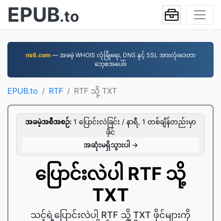
EPUB
.to
ns6.com
— အခမဲ့ WHOIS လုံခြုံရေး, DNS နှင့် SSL အားလုံးဒေတာ
ဘေ့စအပေါ်။
EPUB.to
RTF
RTF သို့ TXT
အခမဲ့အစီအစဉ်:
1 ပြောင်းလဲခြင်း / နာရီ, 1 တစ်ချိန်တည်းမှာ
ဖိုင်
အဆုံးမရှိသွားပါ →
ပြောင်းလဲပါ RTF သို့
TXT
သင့်ရဲ့ပြောင်းလဲပါ RTF သို့ TXT ဖိုင်များကို