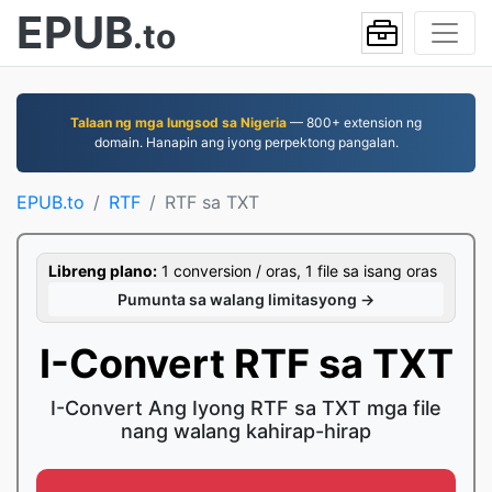
EPUB
.to
Talaan ng mga lungsod sa Nigeria
— 800+ extension ng
domain. Hanapin ang iyong perpektong pangalan.
EPUB.to
RTF
RTF sa TXT
Libreng plano:
1 conversion / oras, 1 file sa isang oras
Pumunta sa walang limitasyong →
I-Convert RTF sa TXT
I-Convert Ang Iyong RTF sa TXT mga file
nang walang kahirap-hirap