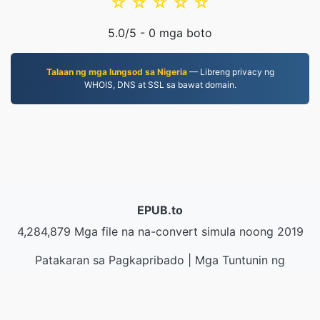
☆
☆
☆
☆
☆
5.0
/5 -
0
mga boto
Talaan ng mga lungsod sa Nigeria
— Libreng privacy ng
WHOIS, DNS at SSL sa bawat domain.
EPUB.to
4,284,879 Mga file na na-convert simula noong 2019
Patakaran sa Pagkapribado
|
Mga Tuntunin ng
Serbisyo
|
Tungkol sa amin
|
Makipag-ugnayan sa
Amin
|
API
|
Mga halimbawa
|
Mag-install ng App
© 2026 EPUB.to
|
VPS.org
LLC | Ginawa ni
nadermx