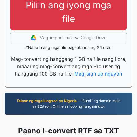
Piliin ang iyong mga
file
Mag-import mula sa Google Drive
*Nabura ang mga file pagkatapos ng 24 oras
Mag-convert ng hanggang 1 GB na file nang libre,
maaaring mag-convert ang mga Pro user ng
hanggang 100 GB na file;
Mag-sign up ngayon
Talaan ng mga lungsod sa Nigeria
— Bumili ng domain mula
sa $2/taon. Online sa loob ng ilang minuto.
Paano i-convert RTF sa TXT