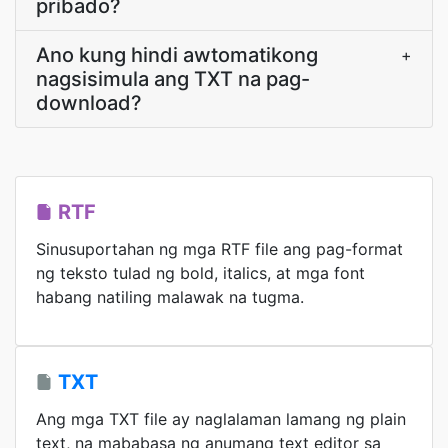
pribado?
Ano kung hindi awtomatikong
+
nagsisimula ang TXT na pag-
download?
RTF
Sinusuportahan ng mga RTF file ang pag-format
ng teksto tulad ng bold, italics, at mga font
habang natiling malawak na tugma.
TXT
Ang mga TXT file ay naglalaman lamang ng plain
text, na mababasa ng anumang text editor sa