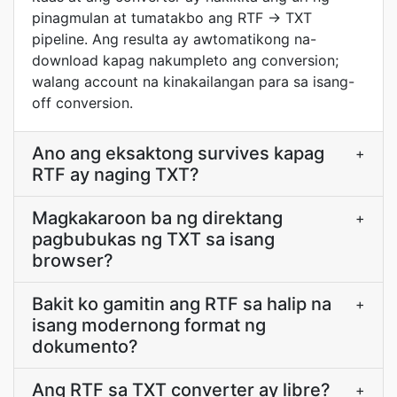
pinagmulan at tumatakbo ang RTF → TXT
pipeline. Ang resulta ay awtomatikong na-
download kapag nakumpleto ang conversion;
walang account na kinakailangan para sa isang-
off conversion.
Ano ang eksaktong survives kapag
+
RTF ay naging TXT?
Magkakaroon ba ng direktang
+
pagbubukas ng TXT sa isang
browser?
Bakit ko gamitin ang RTF sa halip na
+
isang modernong format ng
dokumento?
Ang RTF sa TXT converter ay libre?
+