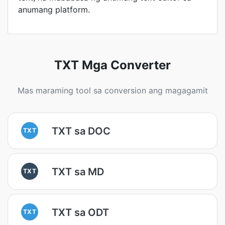
anumang platform.
TXT Mga Converter
Mas maraming tool sa conversion ang magagamit
TXT sa DOC
TXT
TXT sa MD
TXT
TXT sa ODT
TXT