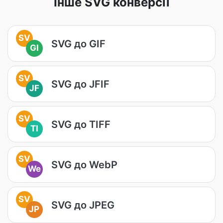
Інше SVG конверсії
SV
SVG до GIF
GI
SV
SVG до JFIF
JF
SV
SVG до TIFF
TI
SV
SVG до WebP
We
SV
SVG до JPEG
JP