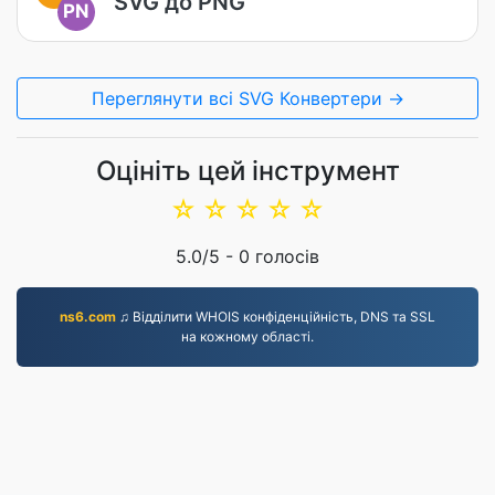
SVG до PNG
PN
Переглянути всі SVG Конвертери →
Оцініть цей інструмент
☆
☆
☆
☆
☆
5.0
/5 -
0
голосів
ns6.com
♫ Відділити WHOIS конфіденційність, DNS та SSL
на кожному області.