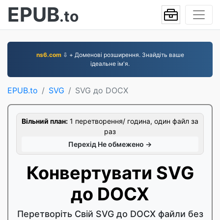
EPUB
.to
ns6.com
⇩ + Доменові розширення. Знайдіть ваше
ідеальне ім'я.
EPUB.to
SVG
SVG до DOCX
Вільний план:
1 перетворення/ година, один файл за
раз
Перехід Не обмежено →
Конвертувати SVG
до DOCX
Перетворіть Свій SVG до DOCX файли без