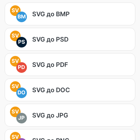
SV
SVG до BMP
BM
SV
SVG до PSD
PS
SV
SVG до PDF
PD
SV
SVG до DOC
DO
SV
SVG до JPG
JP
SV