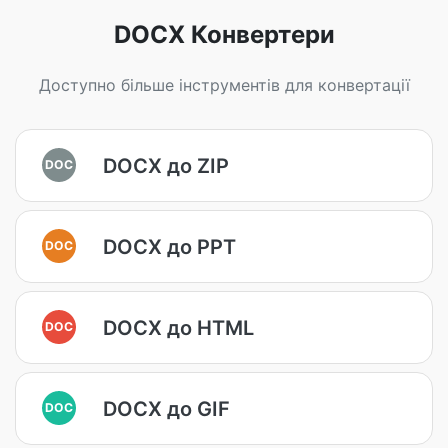
DOCX Конвертери
Доступно більше інструментів для конвертації
DOCX до ZIP
DOC
DOCX до PPT
DOC
DOCX до HTML
DOC
DOCX до GIF
DOC