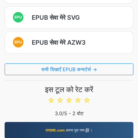
EPUB सेवा मेरे SVG
EPU
EPUB सेवा मेरे AZW3
EPU
सभी दिखाएँ EPUB कन्वर्टर्स →
इस टूल को रेट करें
☆
☆
☆
☆
☆
3.0
/5 -
2
वोट
एनएस6.com
अपना पूरा नाम ढूँढ़ें ।