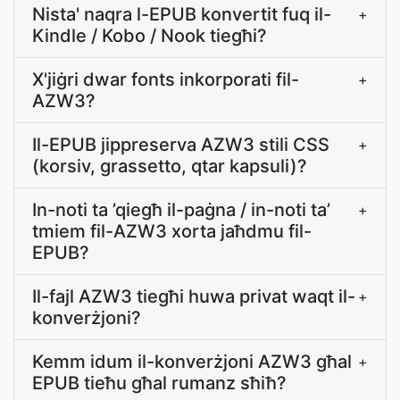
Nista' naqra l-EPUB konvertit fuq il-
+
Kindle / Kobo / Nook tiegħi?
X'jiġri dwar fonts inkorporati fil-
+
AZW3?
Il-EPUB jippreserva AZW3 stili CSS
+
(korsiv, grassetto, qtar kapsuli)?
In-noti ta ’qiegħ il-paġna / in-noti ta’
+
tmiem fil-AZW3 xorta jaħdmu fil-
EPUB?
Il-fajl AZW3 tiegħi huwa privat waqt il-
+
konverżjoni?
Kemm idum il-konverżjoni AZW3 għal
+
EPUB tieħu għal rumanz sħiħ?