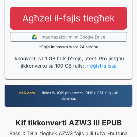
Agħżel il-fajls tiegħek
Importazzjoni minn Google Drive
*Fajls imħassra wara 24 siegħa
Ikkonverti sa 1 GB fajls b'xejn, utenti Pro jistgħu
jikkonvertu sa 100 GB fajls;
Irreġistra issa
ns6.com
— Ħieles WHOIS privatezza, DNS u SSL fuq kull
dominju.
Kif tikkonverti AZW3 lil EPUB
Pass 1: Tella' tiegħek AZW3 fajls billi tuża l-buttuna