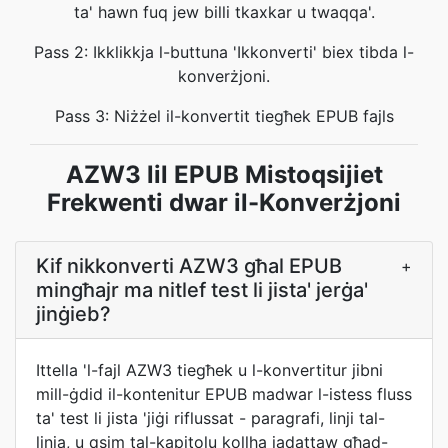
ta' hawn fuq jew billi tkaxkar u twaqqa'.
Pass 2: Ikklikkja l-buttuna 'Ikkonverti' biex tibda l-
konverżjoni.
Pass 3: Niżżel il-konvertit tiegħek EPUB fajls
AZW3 lil EPUB Mistoqsijiet
Frekwenti dwar il-Konverżjoni
Kif nikkonverti AZW3 għal EPUB
+
mingħajr ma nitlef test li jista' jerġa'
jinġieb?
Ittella 'l-fajl AZW3 tiegħek u l-konvertitur jibni
mill-ġdid il-kontenitur EPUB madwar l-istess fluss
ta' test li jista 'jiġi riflussat - paragrafi, linji tal-
linja, u qsim tal-kapitolu kollha jadattaw għad-