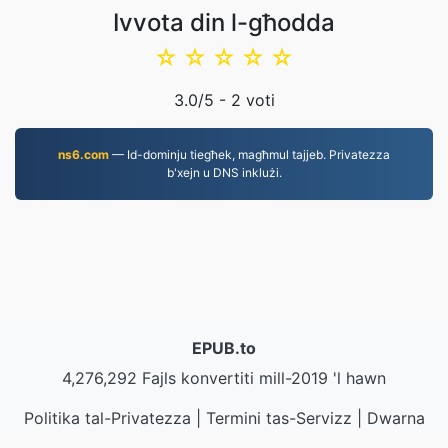
Ivvota din l-għodda
☆
☆
☆
☆
☆
3.0
/5 -
2
voti
ns6.com
— Id-dominju tiegħek, magħmul tajjeb. Privatezza
b'xejn u DNS inklużi.
EPUB.to
4,276,292 Fajls konvertiti mill-2019 'l hawn
Politika tal-Privatezza
|
Termini tas-Servizz
|
Dwarna
|
Ikkuntattjana
|
API
|
Kampjuni
|
Installa l-App