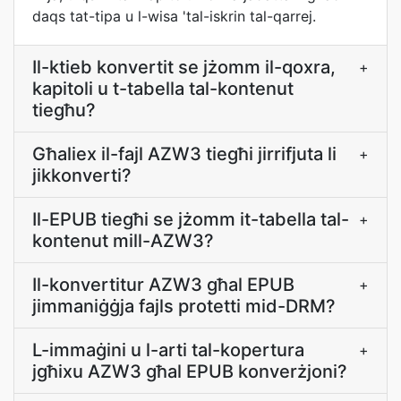
daqs tat-tipa u l-wisa 'tal-iskrin tal-qarrej.
Il-ktieb konvertit se jżomm il-qoxra,
+
kapitoli u t-tabella tal-kontenut
tiegħu?
Għaliex il-fajl AZW3 tiegħi jirrifjuta li
+
jikkonverti?
Il-EPUB tiegħi se jżomm it-tabella tal-
+
kontenut mill-AZW3?
Il-konvertitur AZW3 għal EPUB
+
jimmaniġġja fajls protetti mid-DRM?
L-immaġini u l-arti tal-kopertura
+
jgħixu AZW3 għal EPUB konverżjoni?