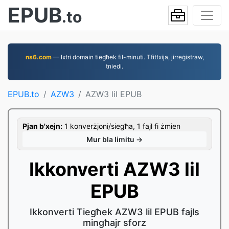
EPUB
.to
ns6.com
— Ixtri domain tiegħek fil-minuti. Tfittxija, jirreġistraw,
tniedi.
EPUB.to
AZW3
AZW3 lil EPUB
Pjan b'xejn:
1 konverżjoni/siegħa, 1 fajl fi żmien
Mur bla limitu →
Ikkonverti AZW3 lil
EPUB
Ikkonverti Tiegħek AZW3 lil EPUB fajls
mingħajr sforz