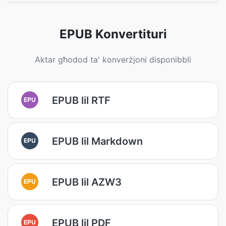
EPUB Konvertituri
Aktar għodod ta' konverżjoni disponibbli
EPUB lil RTF
EPU
EPUB lil Markdown
EPU
EPUB lil AZW3
EPU
EPUB lil PDF
EPU