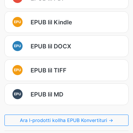
EPUB lil Kindle
EPU
EPUB lil DOCX
EPU
EPUB lil TIFF
EPU
EPUB lil MD
EPU
Ara l-prodotti kollha EPUB Konvertituri →