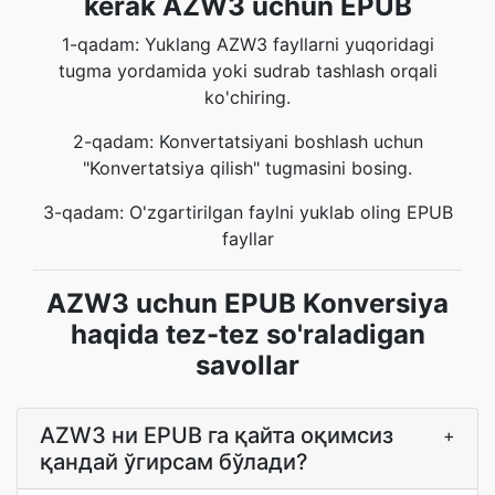
kerak AZW3 uchun EPUB
1-qadam: Yuklang AZW3 fayllarni yuqoridagi
tugma yordamida yoki sudrab tashlash orqali
ko'chiring.
2-qadam: Konvertatsiyani boshlash uchun
"Konvertatsiya qilish" tugmasini bosing.
3-qadam: O'zgartirilgan faylni yuklab oling EPUB
fayllar
AZW3 uchun EPUB Konversiya
haqida tez-tez so'raladigan
savollar
AZW3 ни EPUB га қайта оқимсиз
+
қандай ўгирсам бўлади?