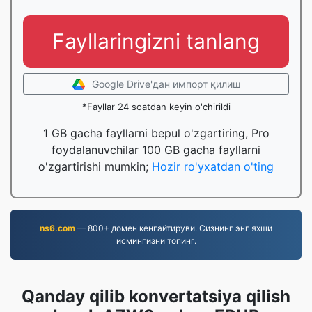
Fayllaringizni tanlang
Google Drive'дан импорт қилиш
*Fayllar 24 soatdan keyin o'chirildi
1 GB gacha fayllarni bepul o'zgartiring, Pro
foydalanuvchilar 100 GB gacha fayllarni
o'zgartirishi mumkin;
Hozir ro'yxatdan o'ting
ns6.com
— 800+ домен кенгайтируви. Сизнинг энг яхши
исмингизни топинг.
Qanday qilib konvertatsiya qilish