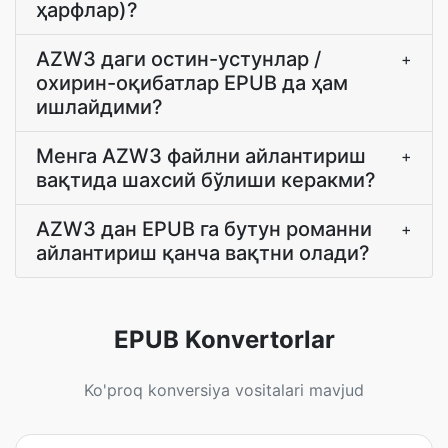
ҳарфлар)?
AZW3 даги остин-устунлар /
+
охирин-оқибатлар EPUB да ҳам
ишлайдими?
Менга AZW3 файлни айлантириш
+
вақтида шахсий бўлиши керакми?
AZW3 дан EPUB га бутун романни
+
айлантириш қанча вақтни олади?
EPUB Konvertorlar
Ko'proq konversiya vositalari mavjud