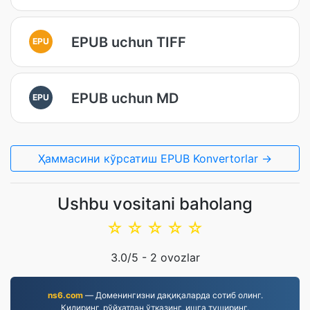
EPUB uchun TIFF
EPU
EPUB uchun MD
EPU
Ҳаммасини кўрсатиш EPUB Konvertorlar →
Ushbu vositani baholang
☆
☆
☆
☆
☆
3.0
/5 -
2
ovozlar
ns6.com
— Доменингизни дақиқаларда сотиб олинг.
Қидиринг, рўйхатдан ўтказинг, ишга туширинг.