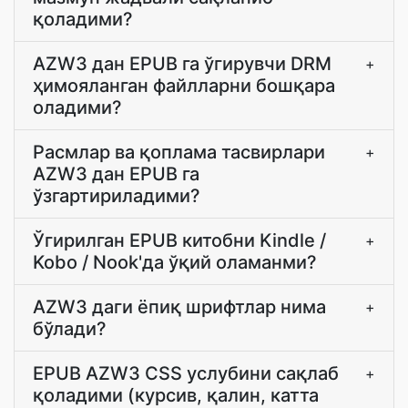
қоладими?
AZW3 дан EPUB га ўгирувчи DRM
+
ҳимояланган файлларни бошқара
оладими?
Расмлар ва қоплама тасвирлари
+
AZW3 дан EPUB га
ўзгартириладими?
Ўгирилган EPUB китобни Kindle /
+
Kobo / Nook'да ўқий оламанми?
AZW3 даги ёпиқ шрифтлар нима
+
бўлади?
EPUB AZW3 CSS услубини сақлаб
+
қоладими (курсив, қалин, катта