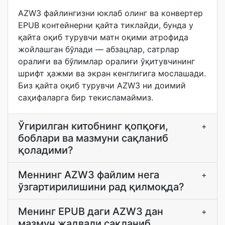
AZW3 файлингизни юклаб олинг ва конвертер
EPUB контейнерни қайта тиклайди, бунда у
қайта оқиб турувчи матн оқими атрофида
жойлашган бўлади — абзацлар, сатрлар
оралиғи ва бўлимлар оралиғи ўқитувчининг
шрифт ҳажми ва экран кенглигига мослашади.
Биз қайта оқиб турувчи AZW3 ни доимий
саҳифаларга бир текисламаймиз.
Ўгирилган китобнинг қопқоғи,
+
боблари ва мазмуни сақланиб
қоладими?
Меннинг AZW3 файлим нега
+
ўзгартирилишини рад қилмоқда?
Менинг EPUB даги AZW3 дан
+
мазмун жадвали сақланиб