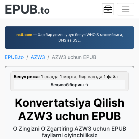
EPUB
.to
ns6.com
— Ҳар бир домен учун бепул WHOIS махфийлиги,
DNS ва SSL.
EPUB.to
AZW3
AZW3 uchun EPUB
Бепул режа:
1 соатда 1 марта, бир вақтда 1 файл
Беҳисоб бориш →
Konvertatsiya Qilish
AZW3 uchun EPUB
O'Zingizni O'Zgartiring AZW3 uchun EPUB
fayllarni qiyinchiliksiz