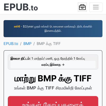
EPUB
.to
எஸ்6
- $2/year முதல் உங்கள் டொமைனை வாங்கவும். நிமிடங்களில்
இணையத்தில்.
EPUB.to
BMP
BMP க்கு TIFF
இலவச திட்டம்:
1 மாற்றம்/ மணி, ஒரு நேரத்தில் 1 கோப்பு
வரம்பு இல்லாத →
மாற்று BMP க்கு TIFF
உங்கள் BMP க்கு TIFF சிரமமின்றி கோப்புகள்
உங்கள் கோப்புகளைத்