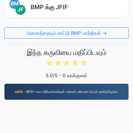
BM
BMP க்கு JFIF
JF
அனைத்தையும் காட்டு BMP மாற்றிகள் →
இந்த கருவியை மதிப்பிடவும்
☆
☆
☆
☆
☆
5.0
/5 -
0
வாக்குகள்
எஸ்6
- 800+ கள விரிவாக்கங்கள். உங்கள் சரியான பெயர் கண்டுபிடிக்க.