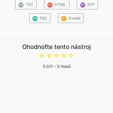
TXT
HTML
RTF
TX
HT
RT
FB2
Kindle
FB
Ki
Ohodnoťte tento nástroj
☆
☆
☆
☆
☆
5.0
/5 -
0
hlasů