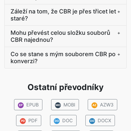
Záleží na tom, že CBR je přes třicet let
+
staré?
Mohu převést celou složku souborů
+
CBR najednou?
Co se stane s mým souborem CBR po
+
konverzi?
Ostatní převodníky
EPUB
MOBI
AZW3
EP
MO
AZ
PDF
DOC
DOCX
PD
DO
DO