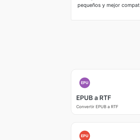
pequeños y mejor compati
EPU
EPUB a RTF
Convertir EPUB a RTF
EPU