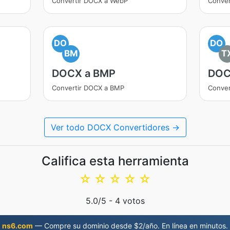
Convertir DOCX a WebP
Conver
DO
DO
BM
T
DOCX a BMP
DOC
Convertir DOCX a BMP
Conver
Ver todo DOCX Convertidores →
Califica esta herramienta
☆
☆
☆
☆
☆
5.0
/5 -
4
votos
ns6.com
— Compre su dominio desde $2/año. En línea en minutos.