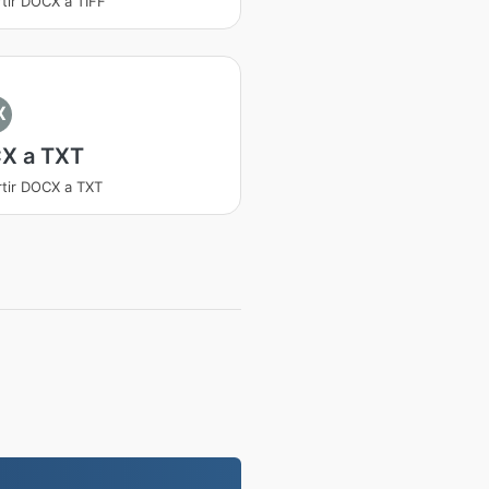
tir DOCX a TIFF
X
X a TXT
tir DOCX a TXT