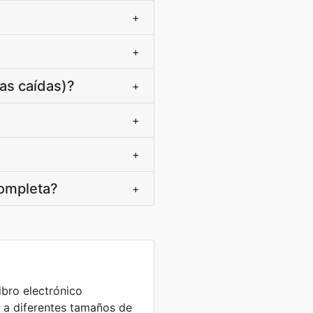
+
+
pas caídas)?
+
+
+
completa?
+
ibro electrónico
a a diferentes tamaños de