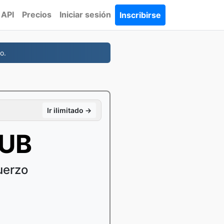
API
Precios
Iniciar sesión
Inscribirse
o.
Ir ilimitado →
PUB
uerzo