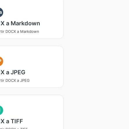
a
X a Markdown
rtir DOCX a Markdown
P
X a JPEG
tir DOCX a JPEG
I
X a TIFF