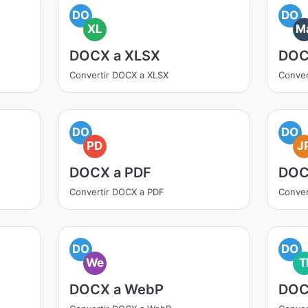
DO
DO
XL
M
DOCX a XLSX
DOC
Convertir DOCX a XLSX
Conve
DO
DO
PD
J
DOCX a PDF
DOC
Convertir DOCX a PDF
Conver
DO
DO
We
T
DOCX a WebP
DOC