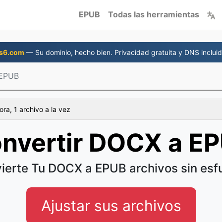
EPUB
Todas las herramientas
s6.com
— Su dominio, hecho bien. Privacidad gratuita y DNS incluid
EPUB
ra, 1 archivo a la vez
nvertir DOCX a E
ierte Tu DOCX a EPUB archivos sin esf
Ajustar sus archivos