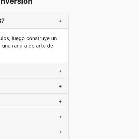
onversión
B?
+
ulos, luego construye un
 una ranura de arte de
+
+
+
+
+