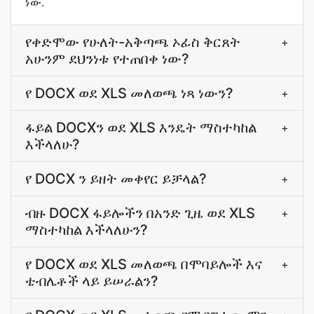
ነው.
የቀድሞው የሁለት-አቅጣጫ ኦፊስ ቅርጸት
+
አሁንም ደህንነቱ የተጠበቀ ነው?
የ DOCX ወደ XLS መለወጫ ነጻ ነውን?
+
ፋይል DOCXን ወደ XLS እንዴት ማስተካከል
+
እችላለሁ?
የ DOCX ን ይዘት መቀየር ይቻላል?
+
ብዙ DOCX ፋይሎችን በአንድ ጊዜ ወደ XLS
+
ማስተካከል እችላለሁን?
የ DOCX ወደ XLS መለወጫ በሞባይሎች እና
+
ቴብሌቶች ላይ ይሠራልን?