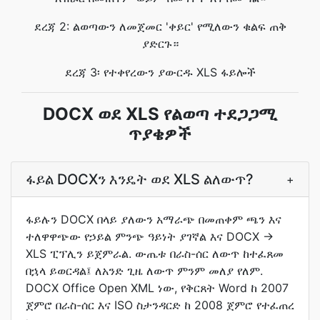
ደረጃ 2: ልወጣውን ለመጀመር 'ቀይር' የሚለውን ቁልፍ ጠቅ
ያድርጉ።
ደረጃ 3፡ የተቀየረውን ያውርዱ XLS ፋይሎች
DOCX ወደ XLS የልወጣ ተደጋጋሚ
ጥያቄዎች
ፋይል DOCXን እንዴት ወደ XLS ልለውጥ?
+
ፋይሉን DOCX በላይ ያለውን አማራጭ በመጠቀም ጫን እና
ተለዋዋጭው የኃይል ምንጭ ዓይነት ያገኛል እና DOCX →
XLS ፒፕሊን ይጀምራል. ውጤቱ በራስ-ሰር ለውጥ ከተፈጸመ
በኋላ ይወርዳል፤ ለአንድ ጊዜ ለውጥ ምንም መለያ የለም.
DOCX Office Open XML ነው, የቅርጸት Word ከ 2007
ጀምሮ በራስ-ሰር እና ISO ስታንዳርድ ከ 2008 ጀምሮ የተፈጠረ