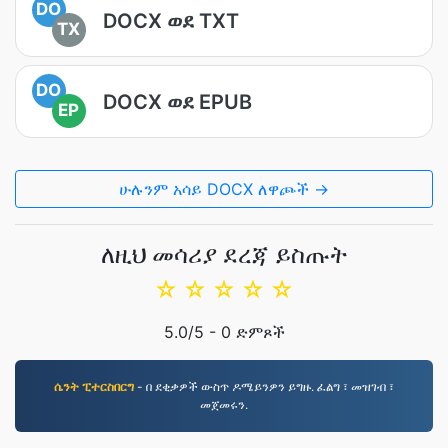
DO
DOCX ወደ TXT
TX
DO
DOCX ወደ EPUB
EP
ሁሉንም አሳይ DOCX ለዋጮች →
ለዚህ መሳሪያ ደረጃ ይስጡት
☆
☆
☆
☆
☆
5.0
/5 -
0
ድምጾች
ሴንት ፒተርስበርግ
- በ ደቂቃዎች ውስጥ ዶሜይንዎን ይግዙ. ፈልግ ፣ መዝገብ ፣
መጀመሩን.