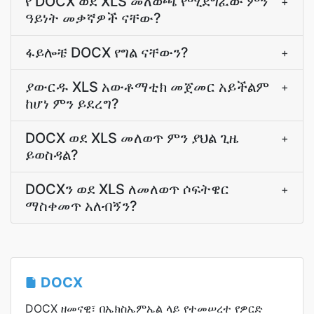
የ DOCX ወደ XLS መለወጫ የሚደግፈው ምን
+
ዓይነት መቃኛዎች ናቸው?
ፋይሎቼ DOCX የግል ናቸውን?
+
ያውርዱ XLS አውቶማቲክ መጀመር አይችልም
+
ከሆነ ምን ይደረግ?
DOCX ወደ XLS መለወጥ ምን ያህል ጊዜ
+
ይወስዳል?
DOCXን ወደ XLS ለመለወጥ ሶፍትዌር
+
ማስቀመጥ አለብኝን?
DOCX
DOCX ዘመናዊ፣ በኤክስኤምኤል ላይ የተመሠረተ የዎርድ