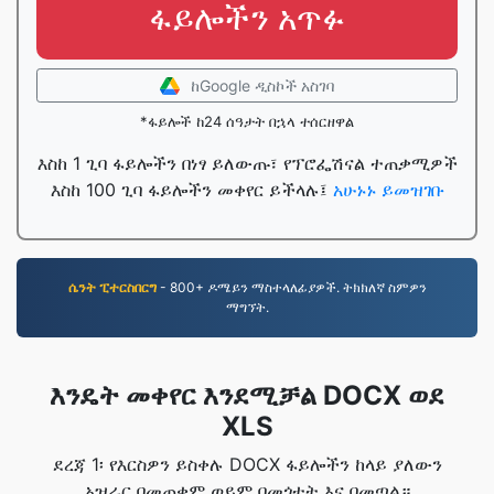
ፋይሎችን አጥፉ
ከGoogle ዲስኮች አስገባ
*ፋይሎች ከ24 ሰዓታት በኋላ ተሰርዘዋል
እስከ 1 ጊባ ፋይሎችን በነፃ ይለውጡ፣ የፕሮፌሽናል ተጠቃሚዎች
እስከ 100 ጊባ ፋይሎችን መቀየር ይችላሉ፤
አሁኑኑ ይመዝገቡ
ሴንት ፒተርስበርግ
- 800+ ዶሜይን ማስተላለፊያዎች. ትክክለኛ ስምዎን
ማግኘት.
እንዴት መቀየር እንደሚቻል DOCX ወደ
XLS
ደረጃ 1፡ የእርስዎን ይስቀሉ DOCX ፋይሎችን ከላይ ያለውን
አዝራር በመጠቀም ወይም በመጎተት እና በመጣል።