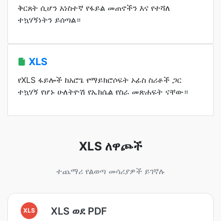
ቅርጸት ሲሆን አነስተኛ የፋይል መጠኖችን እና የተሻለ
ተኳሃኝነትን ይሰጣል።
XLS
የXLS ፋይሎች ከአሮጌ የማይክሮሶፍት ኦፊስ ስሪቶች ጋር
ተኳሃኝ የሆኑ ሁለትዮሽ የኤክሴል የስራ መጽሐፍት ናቸው።
XLS ለዋጮች
ተጨማሪ የልወጣ መሳሪያዎች ይገኛሉ
XLS ወደ PDF
XLS