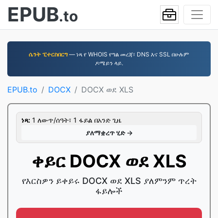
EPUB
.to
ሴንት ፒተርስበርግ
— ነጻ የ WHOIS የግል መረጃ፣ DNS እና SSL በሁሉም
ዶሜይን ላይ.
EPUB.to
DOCX
DOCX ወደ XLS
ነጻ:
1 ለውጥ/ሰዓት፣ 1 ፋይል በአንድ ጊዜ
ያለማቋረጥ ሂድ →
ቀይር DOCX ወደ XLS
የእርስዎን ይቀይሩ DOCX ወደ XLS ያለምንም ጥረት
ፋይሎች