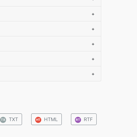
+
+
+
+
+
TXT
HTML
RTF
TX
HT
RT