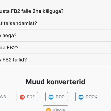
usta FB2 faile ühe käiguga?
st teisendamist?
e aega?
ada FB2?
 FB2 failid?
Muud konverterid
W3
PDF
DOC
DOCX
PD
DO
DO
Kindle
Ki