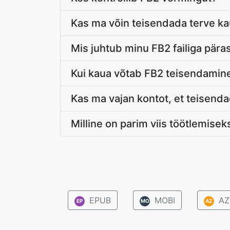
Kas ma võin teisendada terve ka
Mis juhtub minu FB2 failiga pära
Kui kaua võtab FB2 teisendamin
Kas ma vajan kontot, et teisend
Milline on parim viis töötlemiseks
EPUB
MOBI
AZ
EP
MO
AZ