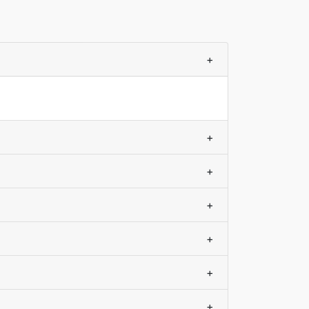
+
+
+
+
+
+
+