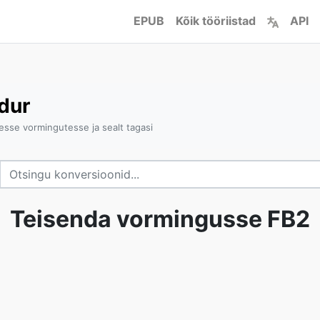
EPUB
Kõik tööriistad
API
dur
esse vormingutesse ja sealt tagasi
Teisenda vormingusse FB2