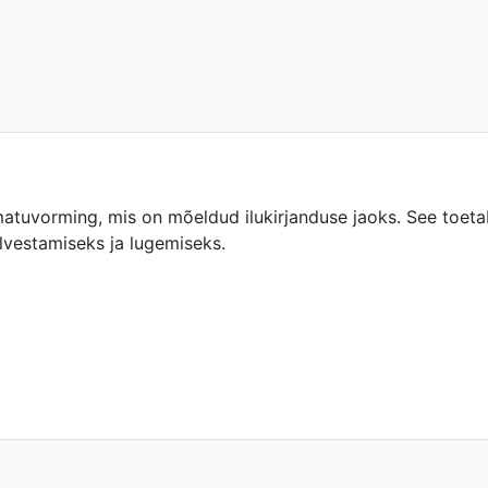
uvorming, mis on mõeldud ilukirjanduse jaoks. See toetab 
alvestamiseks ja lugemiseks.