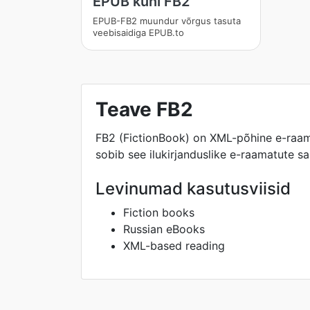
EPUB kuni FB2
EPUB-FB2 muundur võrgus tasuta
veebisaidiga EPUB.to
Teave FB2
FB2 (FictionBook) on XML-põhine e-raamat
sobib see ilukirjanduslike e-raamatute s
Levinumad kasutusviisid
Fiction books
Russian eBooks
XML-based reading