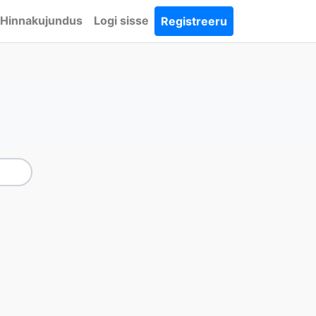
Hinnakujundus
Logi sisse
Registreeru