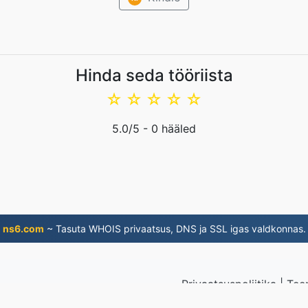
Hinda seda tööriista
☆
☆
☆
☆
☆
5.0
/5 -
0
hääled
ns6.com
~ Tasuta WHOIS privaatsus, DNS ja SSL igas valdkonnas.
Privaatsuspoliitika
|
Tee
ritud failid