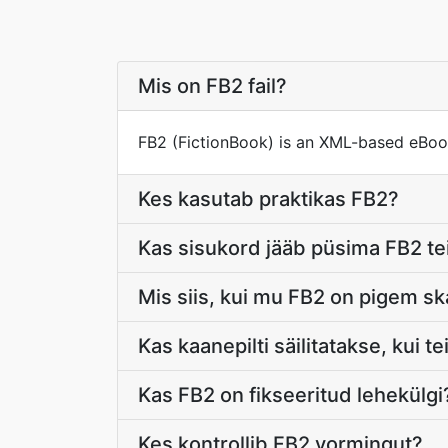
Mis on FB2 fail?
FB2 (FictionBook) is an XML-based eBook
Kes kasutab praktikas FB2?
Kas sisukord jääb püsima FB2 t
Mis siis, kui mu FB2 on pigem sk
Kas kaanepilti säilitatakse, kui 
Kas FB2 on fikseeritud lehekülgi
Kes kontrollib FB2 vormingut?