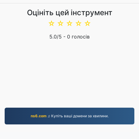
Оцініть цей інструмент
☆
☆
☆
☆
☆
5.0
/5 -
0
голосів
ns6.com
♫ Купіть ваші домени за хвилини.