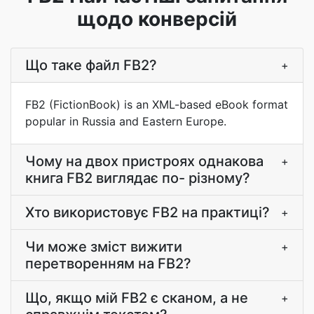
щодо конверсій
Що таке файл FB2?
+
FB2 (FictionBook) is an XML-based eBook format
popular in Russia and Eastern Europe.
Чому на двох пристроях однакова
+
книга FB2 виглядає по- різному?
Хто використовує FB2 на практиці?
+
Чи може зміст вижити
+
перетворенням на FB2?
Що, якщо мій FB2 є сканом, а не
+