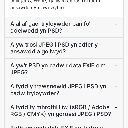
colli (JPG, WebP) gallwch addasu'r ffactor
ansawdd cyn lawrlwytho.
A allaf gael tryloywder pan fo'r
+
ddelwedd yn PSD?
A yw trosi JPEG i PSD yn adfer y
+
ansawdd a gollwyd?
A yw'r PSD yn cadw'r data EXIF o'm
+
JPEG?
A fydd y trawsnewid JPEG i PSD yn
+
cadw tryloywder?
A fydd fy mhroffil lliw (sRGB / Adobe
+
RGB / CMYK) yn goroesi JPEG i PSD?