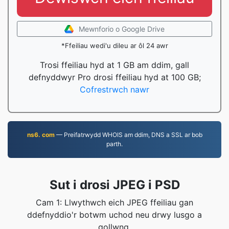
Mewnforio o Google Drive
*Ffeiliau wedi'u dileu ar ôl 24 awr
Trosi ffeiliau hyd at 1 GB am ddim, gall
defnyddwyr Pro drosi ffeiliau hyd at 100 GB;
Cofrestrwch nawr
ns6. com
— Preifatrwydd WHOIS am ddim, DNS a SSL ar bob
parth.
Sut i drosi JPEG i PSD
Cam 1: Llwythwch eich JPEG ffeiliau gan
ddefnyddio'r botwm uchod neu drwy lusgo a
gollwng.