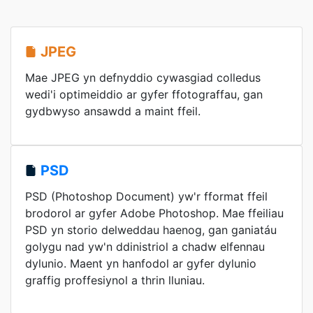
JPEG
Mae JPEG yn defnyddio cywasgiad colledus
wedi'i optimeiddio ar gyfer ffotograffau, gan
gydbwyso ansawdd a maint ffeil.
PSD
PSD (Photoshop Document) yw'r fformat ffeil
brodorol ar gyfer Adobe Photoshop. Mae ffeiliau
PSD yn storio delweddau haenog, gan ganiatáu
golygu nad yw'n ddinistriol a chadw elfennau
dylunio. Maent yn hanfodol ar gyfer dylunio
graffig proffesiynol a thrin lluniau.