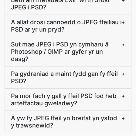
Beth am metadata EXIF wrth drosi
+
JPEG i PSD?
A allaf drosi cannoedd o JPEG ffeiliau i
+
PSD ar yr un pryd?
Sut mae JPEG i PSD yn cymharu â
+
Photoshop / GIMP ar gyfer yr un
dasg?
Pa gydraniad a maint fydd gan fy ffeil
+
PSD?
Pa mor fach y gall y ffeil PSD fod heb
+
arteffactau gweladwy?
A yw fy JPEG ffeil yn breifat yn ystod
+
y trawsnewid?