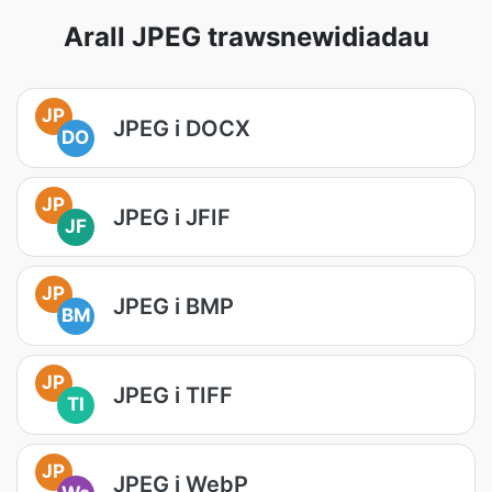
Arall JPEG trawsnewidiadau
JP
JPEG i DOCX
DO
JP
JPEG i JFIF
JF
JP
JPEG i BMP
BM
JP
JPEG i TIFF
TI
JP
JPEG i WebP