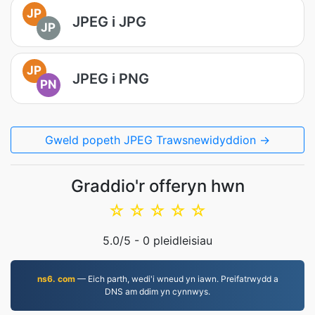
JP
JPEG i JPG
JP
JP
JPEG i PNG
PN
Gweld popeth JPEG Trawsnewidyddion →
Graddio'r offeryn hwn
☆
☆
☆
☆
☆
5.0
/5 -
0
pleidleisiau
ns6. com
— Eich parth, wedi'i wneud yn iawn. Preifatrwydd a
DNS am ddim yn cynnwys.