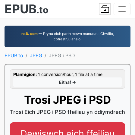
EPUB
.to
ns6. com
— Prynu eich parth mewn munudau. Chwilio,
cofrestru, lansio.
EPUB.to
JPEG
JPEG i PSD
Planhigion:
1 conversion/hour, 1 file at a time
Eithaf →
Trosi JPEG i PSD
Trosi Eich JPEG i PSD ffeiliau yn ddiymdrech
Dewiswch eich ffeiliau