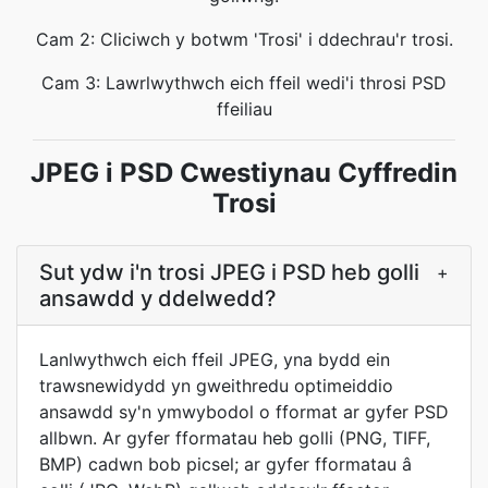
Cam 2: Cliciwch y botwm 'Trosi' i ddechrau'r trosi.
Cam 3: Lawrlwythwch eich ffeil wedi'i throsi PSD
ffeiliau
JPEG i PSD Cwestiynau Cyffredin
Trosi
Sut ydw i'n trosi JPEG i PSD heb golli
+
ansawdd y ddelwedd?
Lanlwythwch eich ffeil JPEG, yna bydd ein
trawsnewidydd yn gweithredu optimeiddio
ansawdd sy'n ymwybodol o fformat ar gyfer PSD
allbwn. Ar gyfer fformatau heb golli (PNG, TIFF,
BMP) cadwn bob picsel; ar gyfer fformatau â