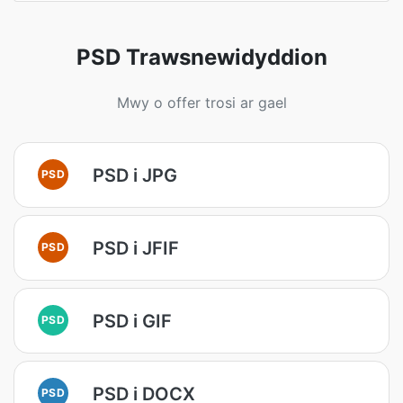
PSD Trawsnewidyddion
Mwy o offer trosi ar gael
PSD i JPG
PSD
PSD i JFIF
PSD
PSD i GIF
PSD
PSD i DOCX
PSD