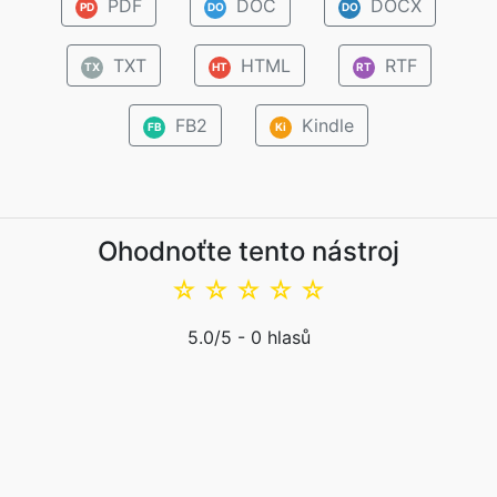
PDF
DOC
DOCX
PD
DO
DO
TXT
HTML
RTF
TX
HT
RT
FB2
Kindle
FB
Ki
Ohodnoťte tento nástroj
☆
☆
☆
☆
☆
5.0
/5 -
0
hlasů