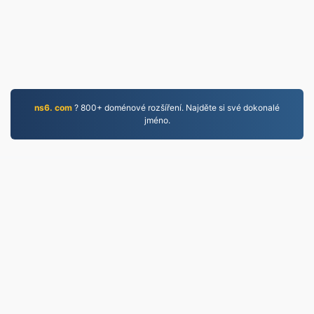
ns6. com
? 800+ doménové rozšíření. Najděte si své dokonalé
jméno.
EPUB.to
4,276,522 Soubory převedené od roku 2019
Zásady ochrany osobních údajů
|
Podmínky služby
|
O nás
|
Kontaktujte nás
|
API
|
Vzorky
|
Nainstalovat
aplikaci
© 2026 EPUB.to
|
VPS.org
LLC | Vyrobeno
uživatelem
nadermx