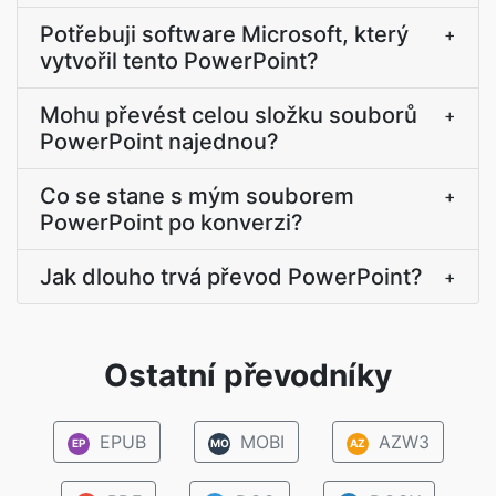
Potřebuji software Microsoft, který
+
vytvořil tento PowerPoint?
Mohu převést celou složku souborů
+
PowerPoint najednou?
Co se stane s mým souborem
+
PowerPoint po konverzi?
Jak dlouho trvá převod PowerPoint?
+
Ostatní převodníky
EPUB
MOBI
AZW3
EP
MO
AZ