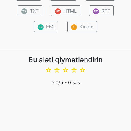
TXT
HTML
RTF
TX
HT
RT
FB2
Kindle
FB
Ki
Bu aləti qiymətləndirin
☆
☆
☆
☆
☆
5.0
/5 -
0
səs