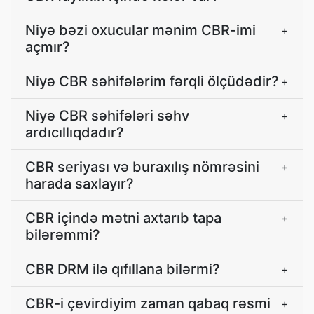
Niyə bəzi oxucular mənim CBR-imi
+
açmır?
Niyə CBR səhifələrim fərqli ölçüdədir?
+
Niyə CBR səhifələri səhv
+
ardıcıllıqdadır?
CBR seriyası və buraxılış nömrəsini
+
harada saxlayır?
CBR içində mətni axtarıb tapa
+
bilərəmmi?
CBR DRM ilə qıfıllana bilərmi?
+
CBR-i çevirdiyim zaman qabaq rəsmi
+