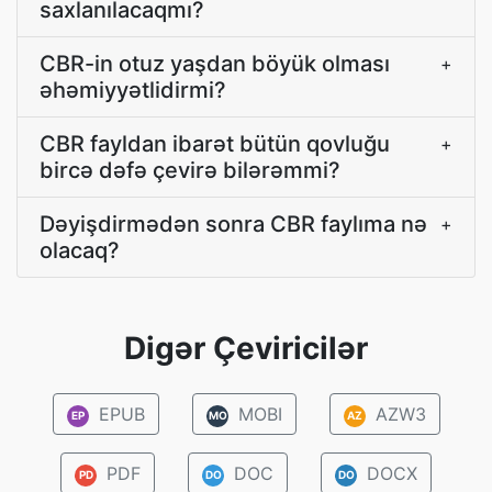
saxlanılacaqmı?
CBR-in otuz yaşdan böyük olması
+
əhəmiyyətlidirmi?
CBR fayldan ibarət bütün qovluğu
+
bircə dəfə çevirə bilərəmmi?
Dəyişdirmədən sonra CBR faylıma nə
+
olacaq?
Digər Çeviricilər
EPUB
MOBI
AZW3
EP
MO
AZ
PDF
DOC
DOCX
PD
DO
DO