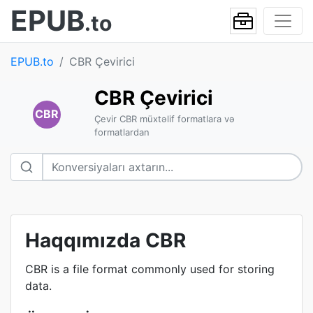
EPUB
.to
EPUB.to
CBR Çevirici
CBR Çevirici
CBR
Çevir CBR müxtəlif formatlara və
formatlardan
Haqqımızda CBR
CBR is a file format commonly used for storing
data.