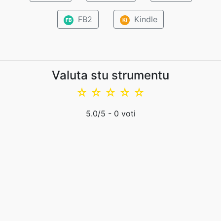
FB2
Kindle
FB
Ki
Valuta stu strumentu
☆
☆
☆
☆
☆
5.0
/5 -
0
voti