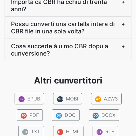
Importa ca CBR hà cchiù di trenta
+
anni?
Possu cunvertì una cartella intera di
+
CBR file in una sola volta?
Cosa succede à u mo CBR dopu a
+
cunversione?
Altri cunvertitori
EPUB
MOBI
AZW3
EP
MO
AZ
PDF
DOC
DOCX
PD
DO
DO
TXT
HTML
RTF
TX
HT
RT