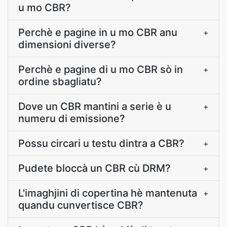
u mo CBR?
Perchè e pagine in u mo CBR anu
+
dimensioni diverse?
Perchè e pagine di u mo CBR sò in
+
ordine sbagliatu?
Dove un CBR mantini a serie è u
+
numeru di emissione?
Possu circari u testu dintra a CBR?
+
Pudete bloccà un CBR cù DRM?
+
L'imaghjini di copertina hè mantenuta
+
quandu cunvertisce CBR?