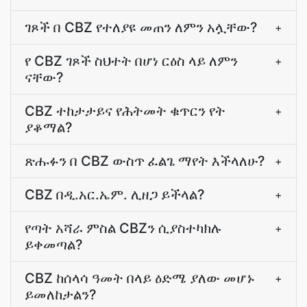
ገጾች በ CBZ የተለያዩ መጠን ለምን አሏቸው?
+
የ CBZ ገጾች ስህተት በሆነ ርዕስ ላይ ለምን
+
ናቸው?
CBZ ተከታታይና የሕትመት ቁጥርን የት
+
ያቆማል?
ጽሑፉን በ CBZ ውስጥ ፈልጌ ማየት እችላለሁ?
+
CBZ በዲ.አር.ኤም. ሊዘጋ ይችላል?
+
የጣት አሻራ ምስል CBZን ሲያስተካክሉ
+
ይቀመጣል?
CBZ ከሰላሳ ዓመት በላይ ዕድሜ ያለው መሆኑ
+
ይመለከታልን?