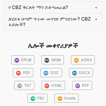
የ CBZ ቅርጸት ማን ይቆጣጠራል?
+
ለሂደቱ በጣም ጥሩው መንገድ ምንድነው? CBZ
+
ፋይሎች?
ሌሎች መቀየሪያዎች
EPUB
MOBI
AZW3
EP
MO
AZ
PDF
DOC
DOCX
PD
DO
DO
TXT
HTML
RTF
TX
HT
RT
FB2
Kindle
FB
Ki