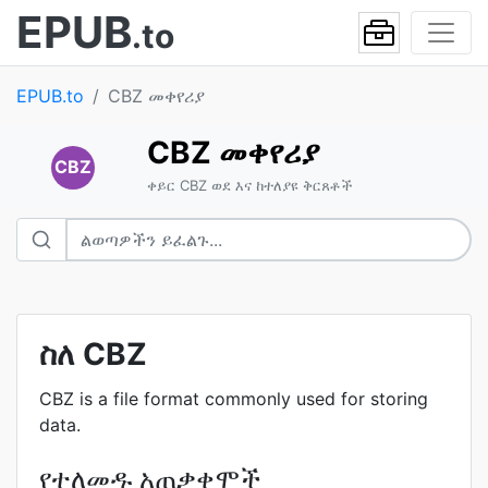
EPUB
.to
EPUB.to
CBZ መቀየሪያ
CBZ መቀየሪያ
CBZ
ቀይር CBZ ወደ እና ከተለያዩ ቅርጸቶች
ስለ CBZ
CBZ is a file format commonly used for storing
data.
የተለመዱ አጠቃቀሞች