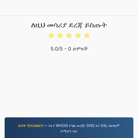
ለዚህ መሳሪያ ደረጃ ይስጡት
☆
☆
☆
☆
☆
5.0
/5 -
0
ድምጾች
ሴንት ፒተርስበርግ
— ነጻ የ WHOIS የግል መረጃ፣ DNS እና SSL በሁሉም
ዶሜይን ላይ.