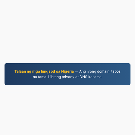
Talaan ng mga lungsod sa Nigeria
— Ang iyong domain, tapos
na tama. Libreng privacy at DNS kasama.
EPUB.to
4,275,408 Mga file na na-convert simula noong 2019
Patakaran sa Pagkapribado
|
Mga Tuntunin ng
Serbisyo
|
Tungkol sa amin
|
Makipag-ugnayan sa