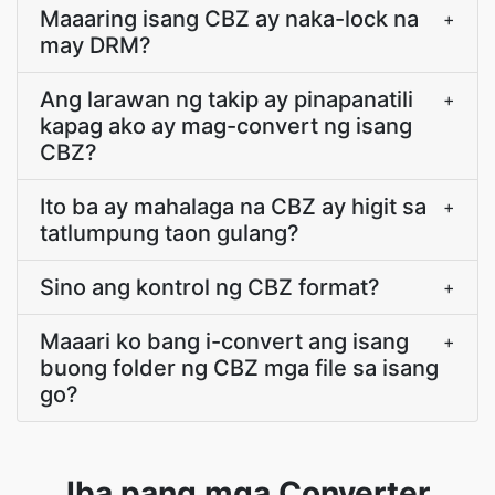
Maaaring isang CBZ ay naka-lock na
+
may DRM?
Ang larawan ng takip ay pinapanatili
+
kapag ako ay mag-convert ng isang
CBZ?
Ito ba ay mahalaga na CBZ ay higit sa
+
tatlumpung taon gulang?
Sino ang kontrol ng CBZ format?
+
Maaari ko bang i-convert ang isang
+
buong folder ng CBZ mga file sa isang
go?
Iba pang mga Converter