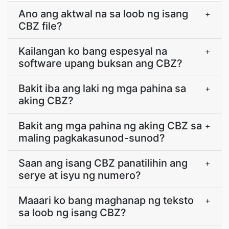
Ano ang aktwal na sa loob ng isang
+
CBZ file?
Kailangan ko bang espesyal na
+
software upang buksan ang CBZ?
Bakit iba ang laki ng mga pahina sa
+
aking CBZ?
Bakit ang mga pahina ng aking CBZ sa
+
maling pagkakasunod-sunod?
Saan ang isang CBZ panatilihin ang
+
serye at isyu ng numero?
Maaari ko bang maghanap ng teksto
+
sa loob ng isang CBZ?