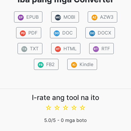
EPUB
MOBI
AZW3
EP
MO
AZ
PDF
DOC
DOCX
PD
DO
DO
TXT
HTML
RTF
TX
HT
RT
FB2
Kindle
FB
Ki
I-rate ang tool na ito
☆
☆
☆
☆
☆
5.0
/5 -
0
mga boto