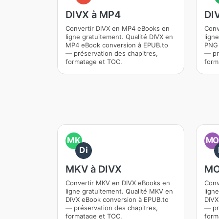
DIVX à MP4
DI
Convertir DIVX en MP4 eBooks en
Conv
ligne gratuitement. Qualité DIVX en
lign
MP4 eBook conversion à EPUB.to
PNG 
— préservation des chapitres,
— pr
formatage et TOC.
form
MK
M
Di
MKV à DIVX
MO
Convertir MKV en DIVX eBooks en
Conv
ligne gratuitement. Qualité MKV en
lign
DIVX eBook conversion à EPUB.to
DIVX
— préservation des chapitres,
— pr
formatage et TOC.
form