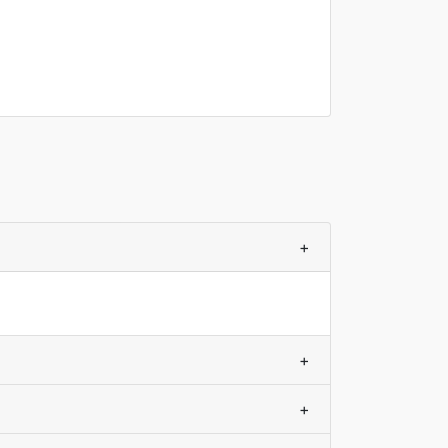
+
+
+