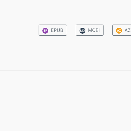
EPUB
MOBI
AZ
EP
MO
AZ