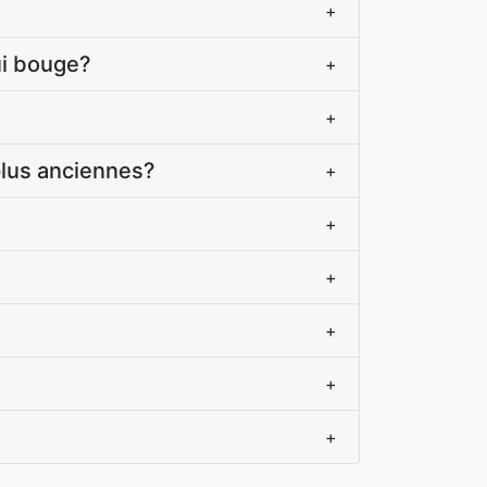
+
ui bouge?
+
+
plus anciennes?
+
+
+
+
+
+