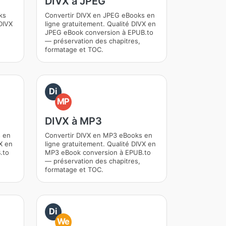
DIVX à JPEG
ks
Convertir DIVX en JPEG eBooks en
DIVX
ligne gratuitement. Qualité DIVX en
JPEG eBook conversion à EPUB.to
— préservation des chapitres,
formatage et TOC.
Di
MP
DIVX à MP3
s en
Convertir DIVX en MP3 eBooks en
X en
ligne gratuitement. Qualité DIVX en
.to
MP3 eBook conversion à EPUB.to
— préservation des chapitres,
formatage et TOC.
Di
We