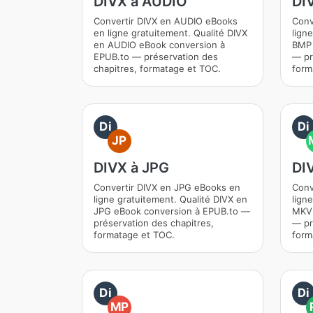
DIVX à AUDIO
DI
Convertir DIVX en AUDIO eBooks
Conv
en ligne gratuitement. Qualité DIVX
lign
en AUDIO eBook conversion à
BMP 
EPUB.to — préservation des
— pr
chapitres, formatage et TOC.
form
Di
Di
JP
DIVX à JPG
DI
Convertir DIVX en JPG eBooks en
Conv
ligne gratuitement. Qualité DIVX en
lign
JPG eBook conversion à EPUB.to —
MKV 
préservation des chapitres,
— pr
formatage et TOC.
form
Di
Di
MP