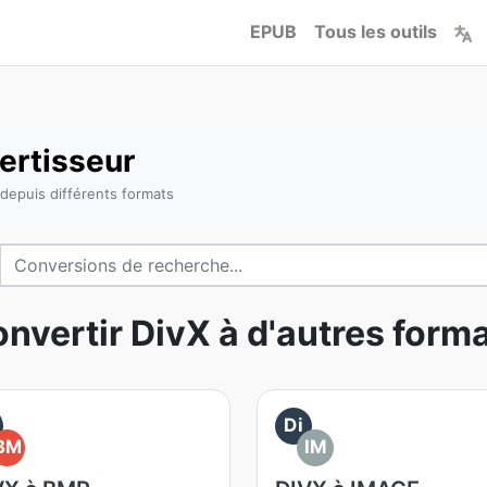
EPUB
Tous les outils
ertisseur
 depuis différents formats
nvertir DivX à d'autres form
Di
BM
IM