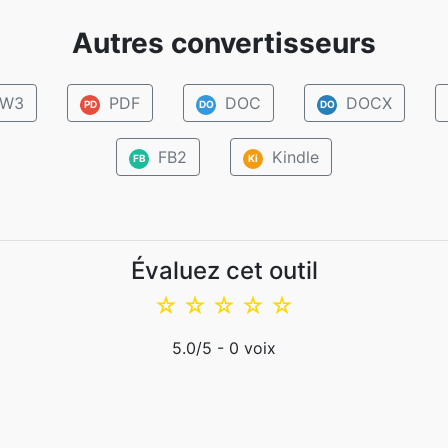
Autres convertisseurs
W3
PDF
DOC
DOCX
PD
DO
DO
FB2
Kindle
FB
Ki
Évaluez cet outil
☆
☆
☆
☆
☆
5.0
/5 -
0
voix