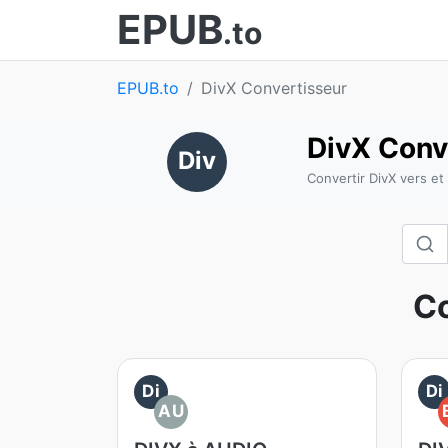
EPUB
.to
EPUB.to
DivX Convertisseur
DivX Conv
Div
Convertir DivX vers et
Co
Di
Di
AU