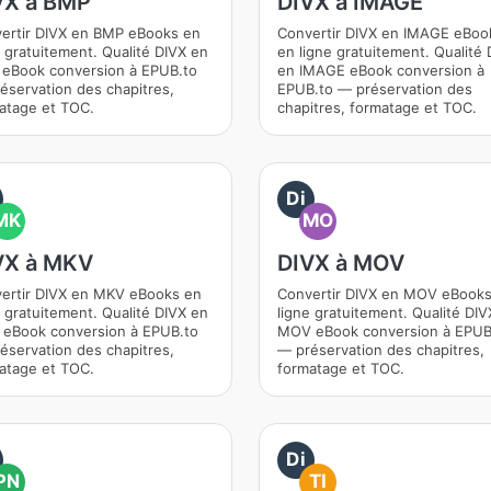
VX à BMP
DIVX à IMAGE
ertir DIVX en BMP eBooks en
Convertir DIVX en IMAGE eBoo
e gratuitement. Qualité DIVX en
en ligne gratuitement. Qualité 
eBook conversion à EPUB.to
en IMAGE eBook conversion à
éservation des chapitres,
EPUB.to — préservation des
atage et TOC.
chapitres, formatage et TOC.
Di
MK
MO
VX à MKV
DIVX à MOV
ertir DIVX en MKV eBooks en
Convertir DIVX en MOV eBook
e gratuitement. Qualité DIVX en
ligne gratuitement. Qualité DIV
eBook conversion à EPUB.to
MOV eBook conversion à EPUB
éservation des chapitres,
— préservation des chapitres,
atage et TOC.
formatage et TOC.
Di
PN
TI