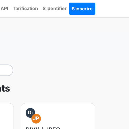
API
Tarification
S'identifier
S'inscrire
ats
Di
JP