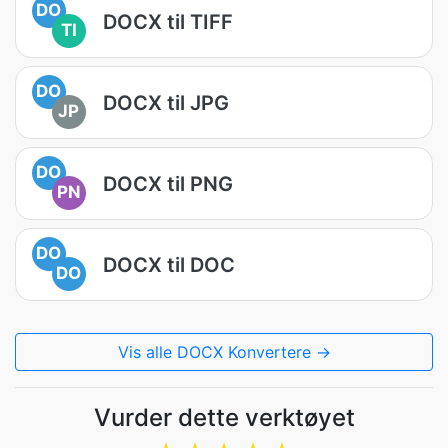
DO
DOCX til TIFF
TI
DO
DOCX til JPG
JP
DO
DOCX til PNG
PN
DO
DOCX til DOC
DO
Vis alle DOCX Konvertere →
Vurder dette verktøyet