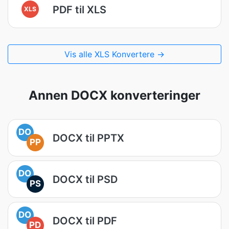
PDF til XLS
XLS
Vis alle XLS Konvertere →
Annen DOCX konverteringer
DO
DOCX til PPTX
PP
DO
DOCX til PSD
PS
DO
DOCX til PDF
PD