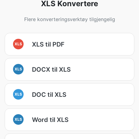
XLS Konvertere
Flere konverteringsverktøy tilgjengelig
XLS til PDF
XLS
DOCX til XLS
XLS
DOC til XLS
XLS
Word til XLS
XLS