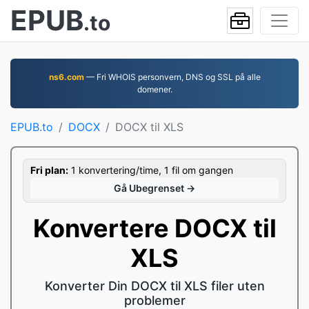
EPUB
.to
ns6.com
— Fri WHOIS personvern, DNS og SSL på alle
domener.
EPUB.to
DOCX
DOCX til XLS
Fri plan:
1 konvertering/time, 1 fil om gangen
Gå Ubegrenset →
Konvertere DOCX til
XLS
Konverter Din DOCX til XLS filer uten
problemer