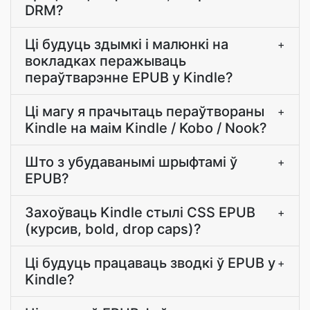
DRM?
Ці будуць здымкі і малюнкі на
+
вокладках перажываць
пераўтварэнне EPUB у Kindle?
Ці магу я прачытаць пераўтвораны
+
Kindle на маім Kindle / Kobo / Nook?
Што з убудаванымі шрыфтамі ў
+
EPUB?
Захоўваць Kindle стылі CSS EPUB
+
(курсив, bold, drop caps)?
Ці будуць працаваць зводкі ў EPUB у
+
Kindle?