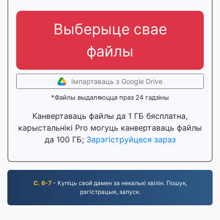
Выберыце свае
файлы
Імпартаваць з Google Drive
*Файлы выдаляюцца праз 24 гадзіны
Канвертаваць файлы да 1 ГБ бясплатна,
карыстальнікі Pro могуць канвертаваць файлы
да 100 ГБ;
Зарэгіструйцеся зараз
С. 6-7
- Купіць свой дамен за некалькі хвілін. Пошук,
рэгістрацыя, запуск.