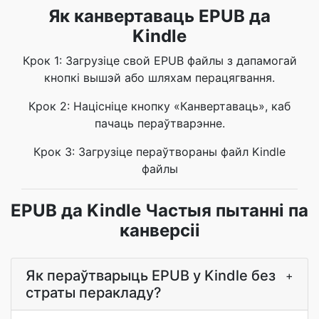
Як канвертаваць EPUB да
Kindle
Крок 1: Загрузіце свой EPUB файлы з дапамогай
кнопкі вышэй або шляхам перацягвання.
Крок 2: Націсніце кнопку «Канвертаваць», каб
пачаць пераўтварэнне.
Крок 3: Загрузіце пераўтвораны файл Kindle
файлы
EPUB да Kindle Частыя пытанні па
канверсіі
Як пераўтварыць EPUB у Kindle без
+
страты перакладу?