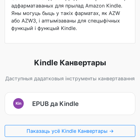
адфарматаваных для прылад Amazon Kindle.
Яны могуць быць у такіх фарматах, як AZW
або AZW3, і аптымізаваны для спецыфічных
функцый і функцый Kindle.
Kindle Канвертары
Даступныя дадатковыя інструменты канвертавання
EPUB да Kindle
Kin
Паказаць усё Kindle Канвертары →