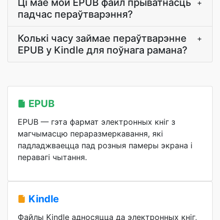
Ці мае мой EPUB файл прыватнасць
+
падчас пераўтварэння?
Колькі часу займае пераўтварэнне
+
EPUB у Kindle для поўнага рамана?
EPUB
EPUB — гэта фармат электронных кніг з
магчымасцю пераразмеркавання, які
падладжваецца пад розныя памеры экрана і
перавагі чытання.
Kindle
Файлы Kindle адносяцца да электронных кніг,