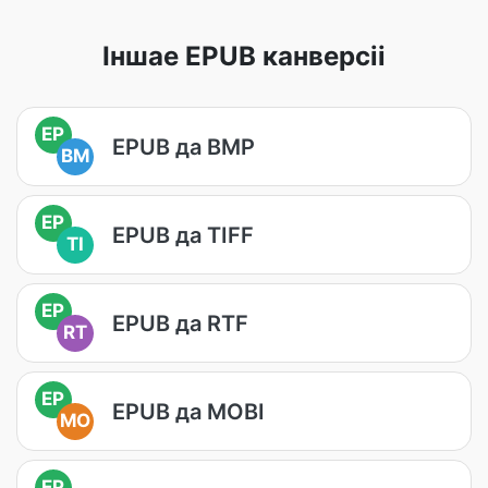
Іншае EPUB канверсіі
EP
EPUB да BMP
BM
EP
EPUB да TIFF
TI
EP
EPUB да RTF
RT
EP
EPUB да MOBI
MO
EP