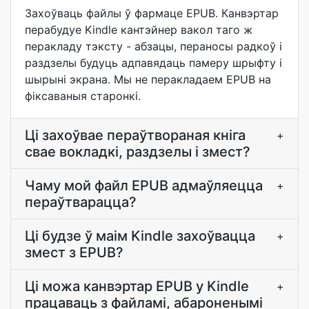
Захоўваць файлы ў фармаце EPUB. Канвэртар
перабудуе Kindle кантэйнер вакол таго ж
перакладу тэксту - абзацы, пераносы радкоў і
раздзелы будуць адпавядаць памеру шрыфту і
шырыні экрана. Мы не перакладаем EPUB на
фіксаваныя старонкі.
Ці захоўвае пераўтвораная кніга
+
свае вокладкі, раздзелы і змест?
Чаму мой файл EPUB адмаўляецца
+
пераўтварацца?
Ці будзе ў маім Kindle захоўвацца
+
змест з EPUB?
Ці можа канвэртар EPUB у Kindle
+
працаваць з файламі, абароненымі