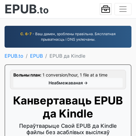
EPUB
.to
С. 6-7
- Ваш дамен, зроблены правільна. Бясплатная
прыватнасць і DNS уключаны.
EPUB.to
EPUB
EPUB да Kindle
Вольны план:
1 conversion/hour, 1 file at a time
Неабмежаваная →
Канвертаваць EPUB
да Kindle
Пераўтварыце Свой EPUB да Kindle
файлы без асаблівых высілкаў