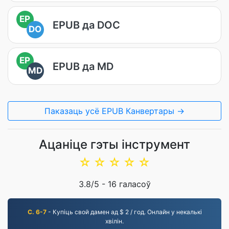
EP
EPUB да DOC
DO
EP
EPUB да MD
MD
Паказаць усё EPUB Канвертары →
Ацаніце гэты інструмент
☆
☆
☆
☆
☆
3.8
/5 -
16
галасоў
С. 6-7
- Купіць свой дамен ад $ 2 / год. Онлайн у некалькі
хвілін.