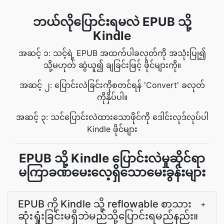
ဘယ်လိုပြောင်းရမလဲ EPUB သို့
Kindle
အဆင့် ၁: သင့်ရဲ့ EPUB အထက်ပါခလုတ်ကို အသုံးပြု၍
သို့မဟုတ် ဆွဲယူ၍ ချခြင်းဖြင့် ဖိုင်များကို။
အဆင့် ၂: ပြောင်းလဲခြင်းကိုစတင်ရန် 'Convert' ခလုတ်
ကိုနှိပ်ပါ။
အဆင့် ၃: သင်ပြောင်းလဲထားသောဖိုင်ကို ဒေါင်းလုဒ်လုပ်ပါ
Kindle ဖိုင်များ
EPUB သို့ Kindle ပြောင်းလဲမှုဆိုင်ရာ
မကြာခဏမေးလေ့ရှိသောမေးခွန်းများ
EPUB ကို Kindle သို့ reflowable စာသား
+
ဆုံးရှုံးခြင်းမရှိဘဲမည်သို့ပြောင်းရမည်နည်း။