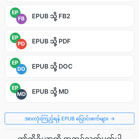
EP
EPUB သို့ FB2
FB
EP
EPUB သို့ PDF
PD
EP
EPUB သို့ DOC
DO
EP
EPUB သို့ MD
MD
အားလုံးကြည့်ရန် EPUB ပြောင်းစက်များ →
ဤကိရိယာကို အဆင့်သတ်မှတ်ပါ