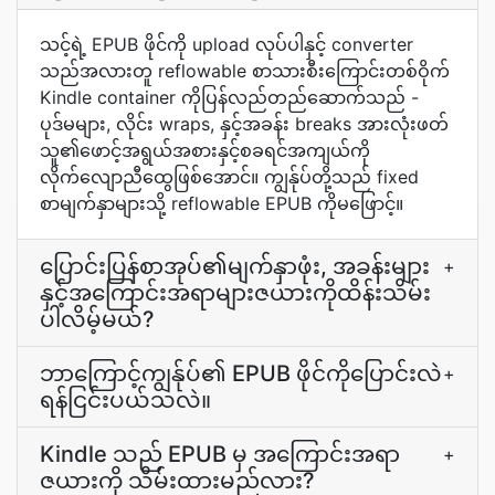
သင့်ရဲ့ EPUB ဖိုင်ကို upload လုပ်ပါနှင့် converter
သည်အလားတူ reflowable စာသားစီးကြောင်းတစ်ဝိုက်
Kindle container ကိုပြန်လည်တည်ဆောက်သည် -
ပုဒ်မများ, လိုင်း wraps, နှင့်အခန်း breaks အားလုံးဖတ်
သူ၏ဖောင့်အရွယ်အစားနှင့်စခရင်အကျယ်ကို
လိုက်လျောညီထွေဖြစ်အောင်။ ကျွန်ုပ်တို့သည် fixed
စာမျက်နှာများသို့ reflowable EPUB ကိုမဖြောင့်။
ပြောင်းပြန်စာအုပ်၏မျက်နှာဖုံး, အခန်းများ
+
နှင့်အကြောင်းအရာများဇယားကိုထိန်းသိမ်း
ပါလိမ့်မယ်?
ဘာကြောင့်ကျွန်ုပ်၏ EPUB ဖိုင်ကိုပြောင်းလဲ
+
ရန်ငြင်းပယ်သလဲ။
Kindle သည် EPUB မှ အကြောင်းအရာ
+
ဇယားကို သိမ်းထားမည်လား?