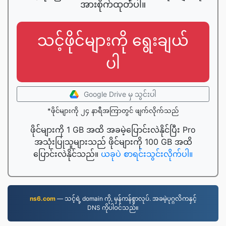
အားစိုက်ထုတ်ပါ။
သင့်ဖိုင်များကို ရွေးချယ်
ပါ
Google Drive မှ သွင်းပါ
*ဖိုင်များကို ၂၄ နာရီအကြာတွင် ဖျက်လိုက်သည်
ဖိုင်များကို 1 GB အထိ အခမဲ့ပြောင်းလဲနိုင်ပြီး Pro
အသုံးပြုသူများသည် ဖိုင်များကို 100 GB အထိ
ပြောင်းလဲနိုင်သည်။
ယခုပဲ စာရင်းသွင်းလိုက်ပါ။
ns6.com
— သင့်ရဲ့ domain ကို, မှန်ကန်စွာလုပ်. အခမဲ့ပုဂ္ဂလိကနှင့်
DNS ကိုပါဝင်သည်။