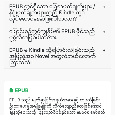
EPUB တွင်ရှိသော ခြေရာမှတ်ချက်များ /
+
နိဂုံးမှတ်ချက်များသည် Kindle တွင်
လုပ်ဆောင်နေဆဲဖြစ်ပါသလား?
ပြောင်းစဉ်တွင်ကျွန်ုပ်၏ EPUB ဖိုင်သည်
+
ပုဂ္ဂလိကဖြစ်ပါသလား
EPUB မှ Kindle သို့ပြောင်းလဲခြင်းသည်
+
အပြည့်အဝ Novel အတွက်ဘယ်လောက်
ကြာသလဲ။
EPUB
EPUB သည် မျက်နှာပြင်အရွယ်အစားနှင့် စာဖတ်ခြင်း
ဦးစားပေးမှုအမျိုးမျိုးကို လိုက်လျောညီထွေဖြစ်အောင်
ချိန်ညှိပေးသည့် ပြန်လည်စီစစ်နိုင်သော eBook ဖော်မတ်