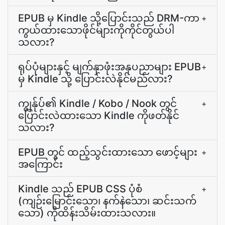
EPUB မှ Kindle သို့ပြောင်းသည် DRM-ကာ
+
ကွယ်ထားသောဖိုင်များကိုကိုင်တွယ်ပါ
သလား?
ရုပ်ပုံများနှင့် မျက်နှာဖုံးအနုပညာများ EPUB
+
မှ Kindle သို့ ပြောင်းလဲနိုင်မည်လား?
ကျွန်ုပ်၏ Kindle / Kobo / Nook တွင်
+
ပြောင်းလဲထားသော Kindle ကိုဖတ်နိုင်
သလား?
EPUB တွင် ထည့်သွင်းထားသော ဖောင့်များ
+
အကြောင်း
Kindle သည် EPUB CSS ပုံစံ
+
(ကျဉ်းမြောင်းသော၊ နက်နဲသော၊ ဆင်းသက်
သော) ကိုထိန်းသိမ်းထားသလား။