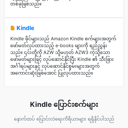
တစ်ခုဖြစ်သည်။
Kindle
Kindle ဖိုင်များသည် Amazon Kindle စက်များအတွက်
ဖော်မတ်လုပ်ထားသည့် e-books များကို ရည်ညွှန်း
သည်။ ၎င်းတို့ကို AZW သို့မဟုတ် AZW3 ကဲ့သို့သော
ဖော်မတ်များဖြင့် လုပ်ဆောင်နိုင်ပြီး Kindle ၏ သီးခြား
အင်္ဂါရပ်များနှင့် လုပ်ဆောင်နိုင်စွမ်းများအတွက်
အကောင်းဆုံးဖြစ်အောင် ပြုလုပ်ထားသည်။
Kindle ပြောင်းစက်များ
နောက်ထပ် ပြောင်းလဲရေးကိရိယာများ ရရှိနိုင်ပါသည်