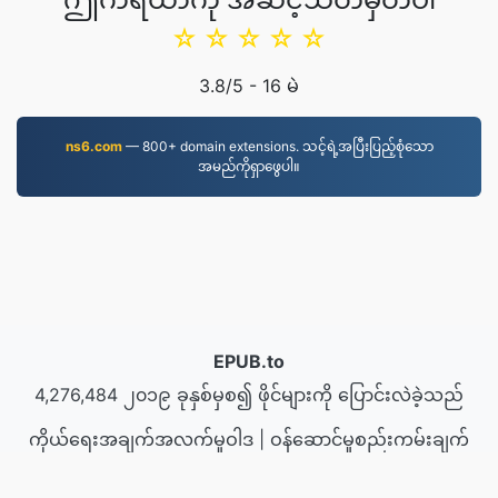
☆
☆
☆
☆
☆
3.8
/5 -
16
မဲ
ns6.com
— 800+ domain extensions. သင့်ရဲ့အပြီးပြည့်စုံသော
အမည်ကိုရှာဖွေပါ။
EPUB.to
4,276,484 ၂၀၁၉ ခုနှစ်မှစ၍ ဖိုင်များကို ပြောင်းလဲခဲ့သည်
ကိုယ်ရေးအချက်အလက်မူဝါဒ
|
ဝန်ဆောင်မှုစည်းကမ်းချက်
များ
|
ကြှနျုပျတို့အကွောငျး
|
ကြှနျုပျတို့ကိုဆကျသှယျရနျ
|
API
|
နမူနာများ
|
အက်ပလီကေးရှင်း ထည့်သွင်းပါ