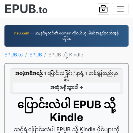
EPUB
.to
ns6.com
— $2/နှစ်မှသင်၏ domain ကိုဝယ်ယူ. မိနစ်အနည်းငယ်အွန်
လိုင်း.
EPUB.to
EPUB
EPUB သို့ Kindle
အခမဲ့အစီအစဉ်:
1 ပြောင်းလဲခြင်း / နာရီ, 1 တစ်ချိန်တည်းမှာ
ဖိုင်
အဆုံးမရှိသွားပါ →
ပြောင်းလဲပါ EPUB သို့
Kindle
သင့်ရဲ့ပြောင်းလဲပါ EPUB သို့ Kindle ဖိုင်များကို