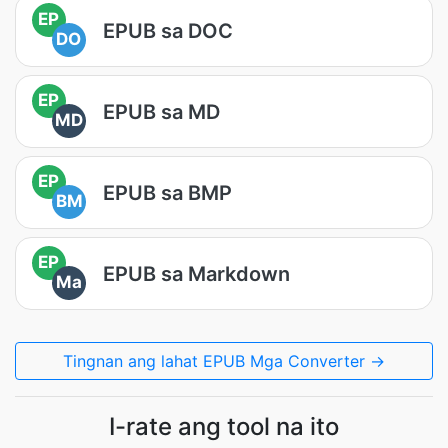
EP
EPUB sa DOC
DO
EP
EPUB sa MD
MD
EP
EPUB sa BMP
BM
EP
EPUB sa Markdown
Ma
Tingnan ang lahat EPUB Mga Converter →
I-rate ang tool na ito