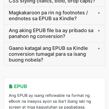
CSS styling (italics, bold, drop caps)?
Magkakaroon pa rin ng footnotes /
+
endnotes sa EPUB sa Kindle?
Ang aking EPUB file ba ay pribado sa
+
panahon ng conversion?
Gaano katagal ang EPUB sa Kindle
+
conversion tumagal para sa isang
buong nobela?
EPUB
Ang EPUB ay isang reflowable na format ng
eBook na inaayos ayon sa iba't ibang laki ng
screen at mga kagustuhan sa pagbabasa.