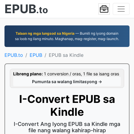
EPUB
.to
Talaan ng mga lungsod sa Nigeria
— Bumili ng iyong domain
sa loob ng ilang minuto. Maghanap, mag-register, mag-launch.
EPUB.to
EPUB
EPUB sa Kindle
Libreng plano:
1 conversion / oras, 1 file sa isang oras
Pumunta sa walang limitasyong →
I-Convert EPUB sa
Kindle
I-Convert Ang Iyong EPUB sa Kindle mga
file nang walang kahirap-hirap