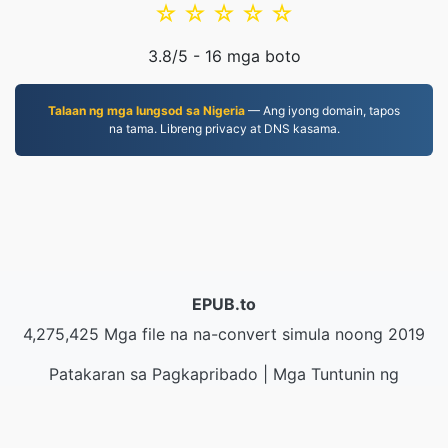
☆
☆
☆
☆
☆
3.8
/5 -
16
mga boto
Talaan ng mga lungsod sa Nigeria
— Ang iyong domain, tapos
na tama. Libreng privacy at DNS kasama.
EPUB.to
4,275,425 Mga file na na-convert simula noong 2019
Patakaran sa Pagkapribado
|
Mga Tuntunin ng
Serbisyo
|
Tungkol sa amin
|
Makipag-ugnayan sa
Amin
|
API
|
Mga halimbawa
|
Mag-install ng App