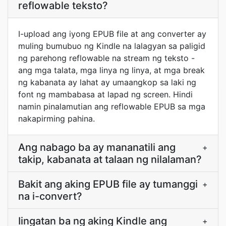
reflowable teksto?
I-upload ang iyong EPUB file at ang converter ay
muling bumubuo ng Kindle na lalagyan sa paligid
ng parehong reflowable na stream ng teksto -
ang mga talata, mga linya ng linya, at mga break
ng kabanata ay lahat ay umaangkop sa laki ng
font ng mambabasa at lapad ng screen. Hindi
namin pinalamutian ang reflowable EPUB sa mga
nakapirming pahina.
Ang nabago ba ay mananatili ang
+
takip, kabanata at talaan ng nilalaman?
Bakit ang aking EPUB file ay tumanggi
+
na i-convert?
Iingatan ba ng aking Kindle ang
+