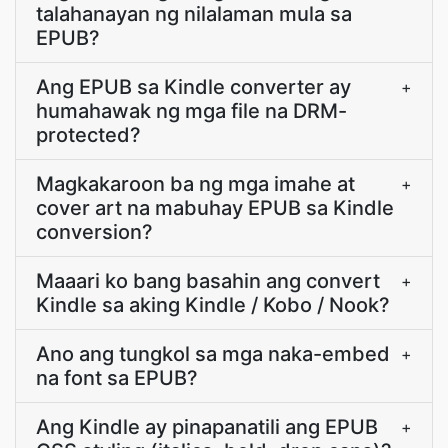
talahanayan ng nilalaman mula sa
EPUB?
Ang EPUB sa Kindle converter ay
+
humahawak ng mga file na DRM-
protected?
Magkakaroon ba ng mga imahe at
+
cover art na mabuhay EPUB sa Kindle
conversion?
Maaari ko bang basahin ang convert
+
Kindle sa aking Kindle / Kobo / Nook?
Ano ang tungkol sa mga naka-embed
+
na font sa EPUB?
Ang Kindle ay pinapanatili ang EPUB
+