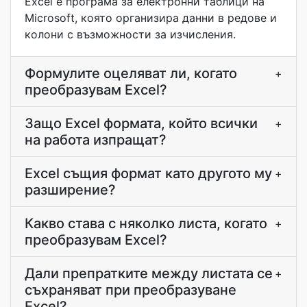
Excel е програма за електронни таблици на
Microsoft, която организира данни в редове и
колони с възможности за изчисления.
Формулите оцеляват ли, когато
+
преобразувам Excel?
Защо Excel формата, който всички
+
на работа изпращат?
Excel същия формат като другото му
+
разширение?
Какво става с няколко листа, когато
+
преобразувам Excel?
Дали препратките между листата се
+
съхраняват при преобразуване
Excel?