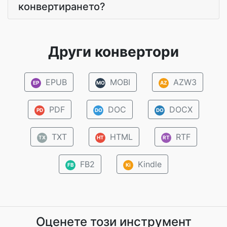
конвертирането?
Други конвертори
EPUB
MOBI
AZW3
EP
MO
AZ
PDF
DOC
DOCX
PD
DO
DO
TXT
HTML
RTF
TX
HT
RT
FB2
Kindle
FB
Ki
Оценете този инструмент