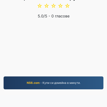
☆
☆
☆
☆
☆
5.0
/5 -
0
гласове
NS6.com
- Купи си домейна в минути.
EPUB.to