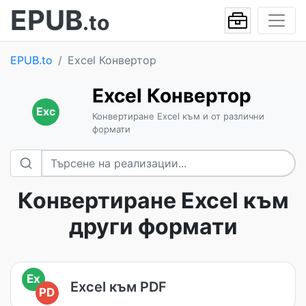
EPUB
.to
EPUB.to
Excel Конвертор
Excel Конвертор
Exc
Конвертиране Excel към и от различни
формати
Конвертиране Excel към
други формати
Ex
Excel към PDF
PD