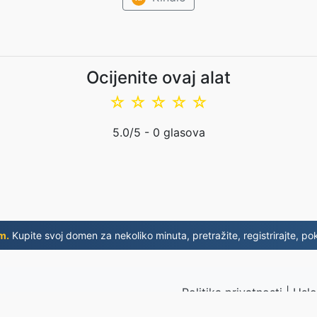
Ocijenite ovaj alat
☆
☆
☆
☆
☆
5.0
/5 -
0
glasova
m.
Kupite svoj domen za nekoliko minuta, pretražite, registrirajte, pok
Politika privatnosti
|
Uslo
d 2019.