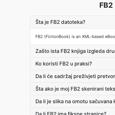
FB2 
Šta je FB2 datoteka?
FB2 (FictionBook) is an XML-based eBook
Zašto ista FB2 knjiga izgleda dr
Ko koristi FB2 u praksi?
Da li će sadržaj preživjeti pretv
Šta ako je moj FB2 skenirani teks
Da li je slika na omotu sačuvan
Da li FB2 ima fiksne stranice?