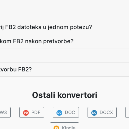
torij FB2 datoteka u jednom potezu?
tekom FB2 nakon pretvorbe?
?
etvorbu FB2?
Ostali konvertori
W3
PDF
DOC
DOCX
PD
DO
DO
Kindle
Ki