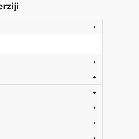
rziji
+
+
+
+
+
+
+