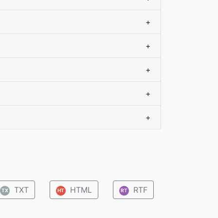
+
+
+
+
+
TXT
HTML
RTF
TX
HT
RT