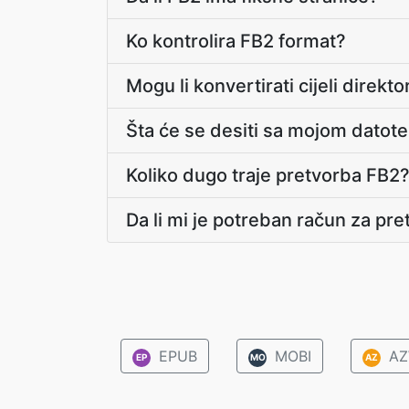
Ko kontrolira FB2 format?
Mogu li konvertirati cijeli direk
Šta će se desiti sa mojom dato
Koliko dugo traje pretvorba FB2
Da li mi je potreban račun za pr
EPUB
MOBI
AZ
EP
MO
AZ