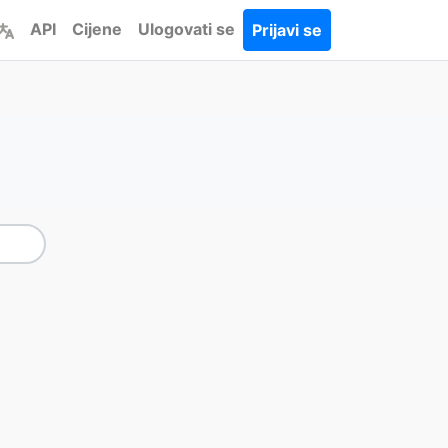
API
Cijene
Ulogovati se
Prijavi se