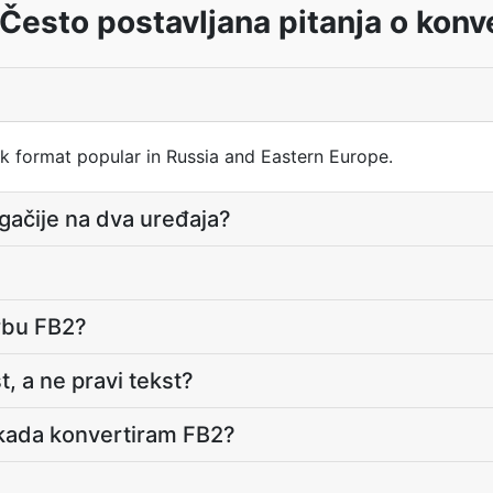
Često postavljana pitanja o konve
 format popular in Russia and Eastern Europe.
ugačije na dva uređaja?
orbu FB2?
t, a ne pravi tekst?
a kada konvertiram FB2?