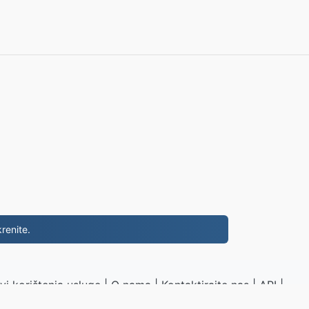
renite.
vi korištenja usluge
|
O nama
|
Kontaktirajte nas
|
API
|
Uzorak
|
Instaliraj aplikaciju