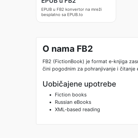
EPUB u FB2
EPUB u FB2 konvertor na mreži
besplatno sa EPUB.to
O nama FB2
FB2 (FictionBook) je format e-knjiga zasn
čini pogodnim za pohranjivanje i čitanje 
Uobičajene upotrebe
Fiction books
Russian eBooks
XML-based reading