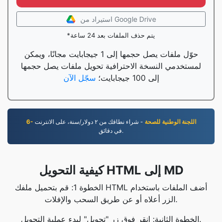
استيراد من Google Drive
*يتم حذف الملفات بعد 24 ساعة
حوّل ملفات يصل حجمها إلى 1 جيجابايت مجانًا، ويمكن
لمستخدمي النسخة الاحترافية تحويل ملفات يصل حجمها
إلى 100 جيجابايت؛
سجّل الآن
6- اللجنة الوطنية للصحة
- شراء نطاقك من ٢ دوﻻر/سنة، على اﻻنترنت
في دقائق.
كيفية التحويل HTML إلى MD
الخطوة 1: قم بتحميل ملفك HTML أضف الملفات باستخدام
الزر أعلاه أو عن طريق السحب والإفلات.
الخطوة الثانية: انقر فوق زر "تحويل" لبدء عملية التحويل.