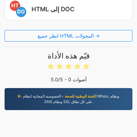
HT
HTML إلى DOC
DO
انظر جميع HTML المحولات →
قيّم هذه الأداة
☆
☆
☆
☆
☆
أصوات
0
/5 -
5.0
6- اللجنة الوطنية للصحة
- الخصوصية المجانية لنظام Whois، ونظام
DNS ونظام SSL على كل نطاق.