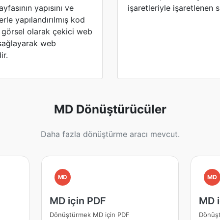
yfasının yapısını ve
işaretleriyle işaretlenen 
lerle yapılandırılmış kod
e görsel olarak çekici web
ı sağlayarak web
ir.
MD Dönüştürücüler
Daha fazla dönüştürme aracı mevcut.
MD
MD
MD için PDF
MD 
Dönüştürmek MD için PDF
Dönüş