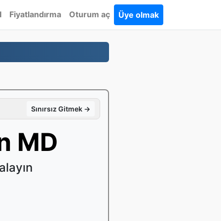
I
Fiyatlandırma
Oturum aç
Üye olmak
Sınırsız Gitmek →
in MD
alayın