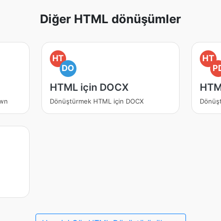
Diğer HTML dönüşümler
HT
HT
DO
P
HTML için DOCX
HTM
own
Dönüştürmek HTML için DOCX
Dönüş