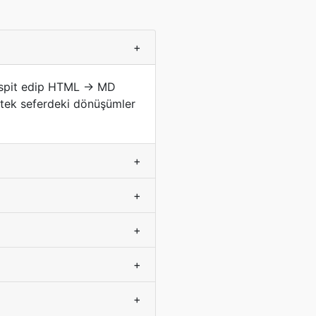
+
tespit edip HTML → MD
; tek seferdeki dönüşümler
+
+
+
+
+