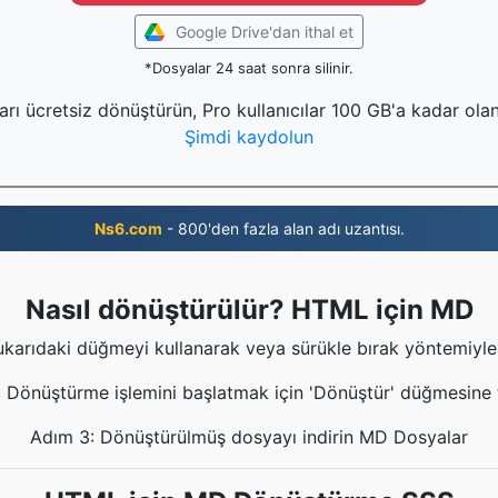
Google Drive'dan ithal et
*Dosyalar 24 saat sonra silinir.
rı ücretsiz dönüştürün, Pro kullanıcılar 100 GB'a kadar olan
Şimdi kaydolun
Ns6.com
- 800'den fazla alan adı uzantısı.
Nasıl dönüştürülür? HTML için MD
arıdaki düğmeyi kullanarak veya sürükle bırak yöntemiyle d
 Dönüştürme işlemini başlatmak için 'Dönüştür' düğmesine t
Adım 3: Dönüştürülmüş dosyayı indirin MD Dosyalar