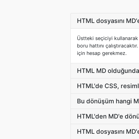
HTML dosyasını MD'e
Üstteki seçiciyi kullanar
boru hattını çalıştıracakt
için hesap gerekmez.
HTML MD olduğunda t
HTML'de CSS, resimle
Bu dönüşüm hangi Ma
HTML'den MD'e dönüş
HTML dosyasını MD'e