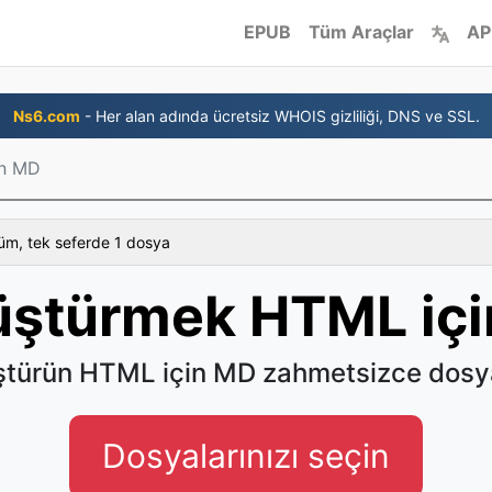
EPUB
Tüm Araçlar
AP
Ns6.com
- Her alan adında ücretsiz WHOIS gizliliği, DNS ve SSL.
in MD
üm, tek seferde 1 dosya
ştürmek HTML iç
türün HTML için MD zahmetsizce dosy
Dosyalarınızı seçin