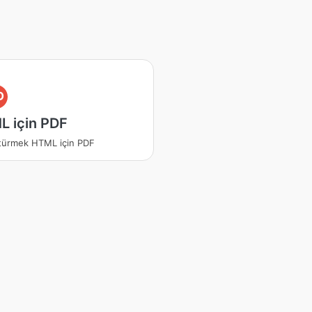
D
L için PDF
türmek HTML için PDF