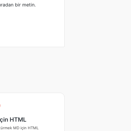
sıradan bir metin.
için HTML
türmek MD için HTML