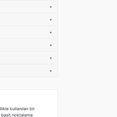
+
+
+
+
+
+
kle kullanılan bir
ne basit noktalama