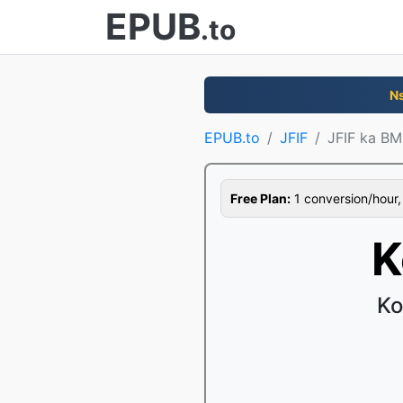
EPUB
.to
N
EPUB.to
JFIF
JFIF ka B
Free Plan:
1 conversion/hour, 1
K
Ko