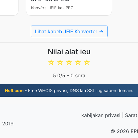
Konvérsi JFIF ka JPEG
Lihat kabeh JFIF Konverter →
Nilai alat ieu
☆
☆
☆
☆
☆
5.0
/5 -
0
sora
Ns6.com
- Free WHOIS privasi, DNS lan SSL ing saben domain.
kabijakan privasi
|
Sarat
k 2019
© 2026 EP