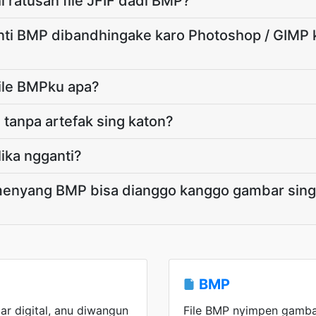
 ratusan file JFIF dadi BMP?
anti BMP dibandhingake karo Photoshop / GIMP 
file BMPku apa?
P tanpa artefak sing katon?
lika ngganti?
menyang BMP bisa dianggo kanggo gambar sin
BMP
r digital, anu diwangun
File BMP nyimpen gamba