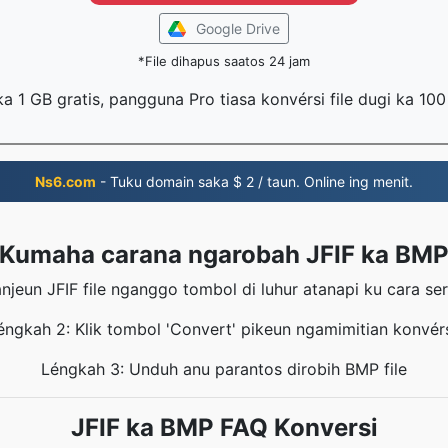
Google Drive
*File dihapus saatos 24 jam
 ka 1 GB gratis, pangguna Pro tiasa konvérsi file dugi ka 10
Ns6.com
- Tuku domain saka $ 2 / taun. Online ing menit.
Kumaha carana ngarobah JFIF ka BM
jeun JFIF file nganggo tombol di luhur atanapi ku cara se
éngkah 2: Klik tombol 'Convert' pikeun ngamimitian konvérs
Léngkah 3: Unduh anu parantos dirobih BMP file
JFIF ka BMP FAQ Konversi