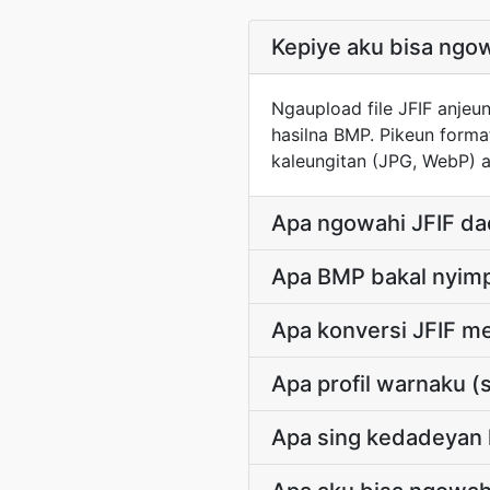
Kepiye aku bisa ngo
Ngaupload file JFIF anjeu
hasilna BMP. Pikeun forma
kaleungitan (JPG, WebP) a
Apa ngowahi JFIF dad
Apa BMP bakal nyimp
Apa konversi JFIF m
Apa profil warnaku 
Apa sing kedadeyan 