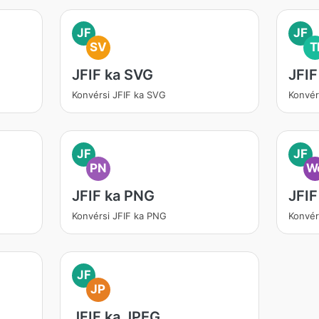
JF
JF
SV
T
JFIF ka SVG
JFIF
Konvérsi JFIF ka SVG
Konvér
JF
JF
PN
W
JFIF ka PNG
JFI
Konvérsi JFIF ka PNG
Konvér
JF
JP
JFIF ka JPEG