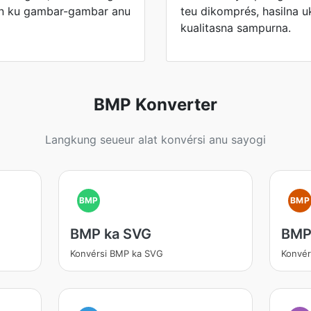
un ku gambar-gambar anu
teu dikomprés, hasilna u
kualitasna sampurna.
BMP Konverter
Langkung seueur alat konvérsi anu sayogi
BMP
BMP
BMP ka SVG
BMP
Konvérsi BMP ka SVG
Konvér