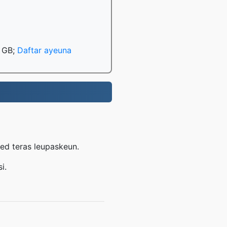
0 GB;
Daftar ayeuna
P
red teras leupaskeun.
i.