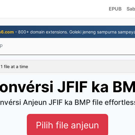
EPUB
Sab
s6.com
- 800+ domain extensions. Goleki jeneng sampurna sampey
MP
 file at a time
onvérsi JFIF ka B
nvérsi Anjeun JFIF ka BMP file effortles
Pilih file anjeun