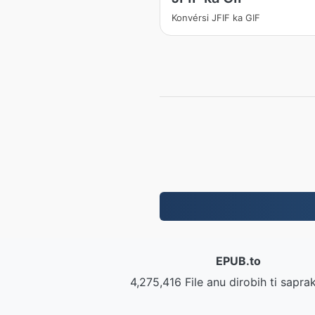
Konvérsi JFIF ka GIF
EPUB.to
4,275,416 File anu dirobih ti sapra