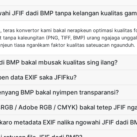
wahi JFIF dadi BMP tanpa kelangan kualitas ga
n, teras konvertor kami bakal nerapkeun optimasi kualitas 
t tanpa kaleungitan (PNG, TIFF, BMP) urang ngajaga unggal
njeun tiasa ngarékam faktor kualitas sateuacan ngaunduh.
i BMP bakal mbusak kualitas sing ilang?
en data EXIF saka JFIFku?
enyang BMP bakal nyimpen transparansi?
(sRGB / Adobe RGB / CMYK) bakal tetep JFIF ng
karo metadata EXIF nalika ngowahi JFIF dadi 