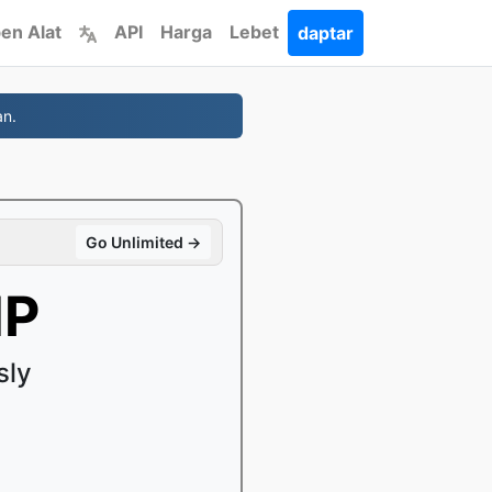
en Alat
API
Harga
Lebet
daptar
an.
Go Unlimited →
MP
sly