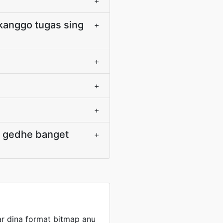
+
kanggo tugas sing
+
+
+
+
g gedhe banget
+
r dina format bitmap anu