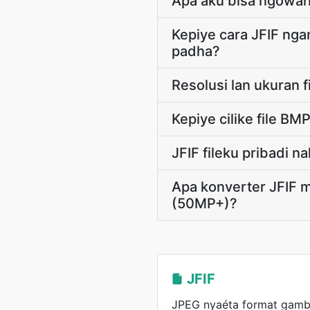
Apa aku bisa ngowahi
Kepiye cara JFIF ng
padha?
Resolusi lan ukuran 
Kepiye cilike file BM
JFIF fileku pribadi na
Apa konverter JFIF 
(50MP+)?
JFIF
JPEG nyaéta format gamba