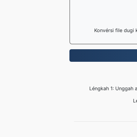
Konvérsi file dugi
Léngkah 1: Unggah an
L