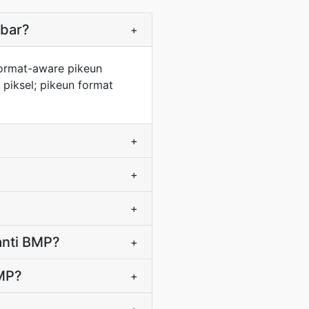
mbar?
+
format-aware pikeun
 piksel; pikeun format
+
+
+
anti BMP?
+
BMP?
+