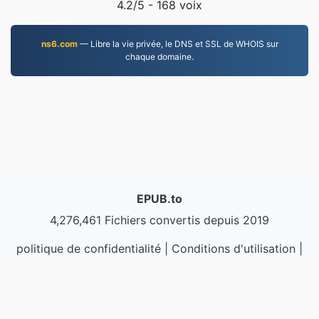
4.2
/5 -
168
voix
ns6.com
— Libre la vie privée, le DNS et SSL de WHOIS sur
chaque domaine.
EPUB.to
4,276,461 Fichiers convertis depuis 2019
politique de confidentialité
|
Conditions d'utilisation
|
À propos de nous
|
Contactez-nous
|
API
|
Échantillons
|
Installer l'application
© 2026 EPUB.to
|
VPS.org
LLC | Fabriqué par