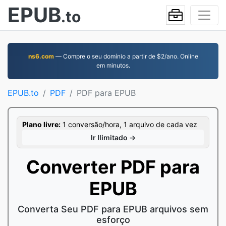
EPUB
.to
ns6.com
— Compre o seu domínio a partir de $2/ano. Online
em minutos.
EPUB.to
PDF
PDF para EPUB
Plano livre:
1 conversão/hora, 1 arquivo de cada vez
Ir Ilimitado →
Converter PDF para
EPUB
Converta Seu PDF para EPUB arquivos sem
esforço