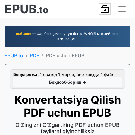
EPUB
.to
ns6.com
— Ҳар бир домен учун бепул WHOIS махфийлиги,
DNS ва SSL.
EPUB.to
PDF
PDF uchun EPUB
Бепул режа:
1 соатда 1 марта, бир вақтда 1 файл
Беҳисоб бориш →
Konvertatsiya Qilish
PDF uchun EPUB
O'Zingizni O'Zgartiring PDF uchun EPUB
fayllarni qiyinchiliksiz