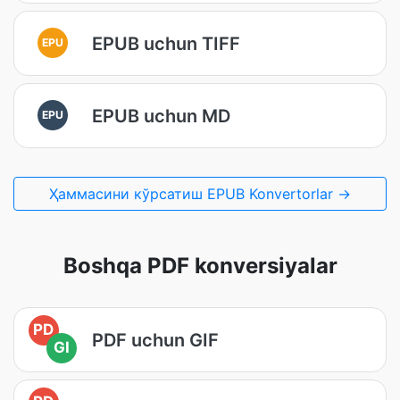
EPUB uchun TIFF
EPU
EPUB uchun MD
EPU
Ҳаммасини кўрсатиш EPUB Konvertorlar →
Boshqa PDF konversiyalar
PD
PDF uchun GIF
GI