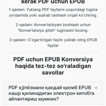
kerak PDF uchun EPUB
1-qadam: Yuklang PDF fayllarni yuqoridagi tugma
yordamida yoki sudrab tashlash orqali ko'chiring.
2-qadam: Konvertatsiyani boshlash uchun
"Konvertatsiya qilish" tugmasini bosing.
3-qadam: O'zgartirilgan faylni yuklab oling EPUB
fayllar
PDF uchun EPUB Konversiya
haqida tez-tez so'raladigan
savollar
PDF қўлёзмани қандай қилиб EPUB
+
нашр қилинадиган электрон китобга
айлантириш мумкин?