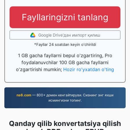
Fayllaringizni tanlang
Google Drive'дан импорт қилиш
*Fayllar 24 soatdan keyin o'chirildi
1 GB gacha fayllarni bepul o'zgartiring, Pro
foydalanuvchilar 100 GB gacha fayllarni
o'zgartirishi mumkin;
Hozir ro'yxatdan o'ting
ns6.com
— 800+ домен кенгайтируви. Сизнинг энг яхши
исмингизни топинг.
Qanday qilib konvertatsiya qilish