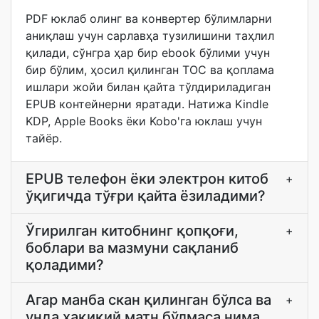
PDF юклаб олинг ва конвертер бўлимларни
аниқлаш учун сарлавҳа тузилишини таҳлил
қилади, сўнгра ҳар бир ebook бўлими учун
бир бўлим, ҳосил қилинган TOC ва қоплама
ишлари жойи билан қайта тўлдириладиган
EPUB контейнерни яратади. Натижа Kindle
KDP, Apple Books ёки Kobo'га юклаш учун
тайёр.
EPUB телефон ёки электрон китоб
+
ўқигичда тўғри қайта ёзиладими?
Ўгирилган китобнинг қопқоғи,
+
боблари ва мазмуни сақланиб
қоладими?
Агар манба скан қилинган бўлса ва
+
унда ҳақиқий матн бўлмаса нима