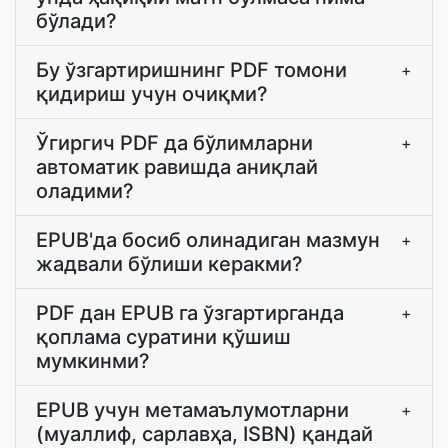
бўлади?
Бу ўзгартиришнинг PDF томони
+
қидириш учун очиқми?
Ўгиргич PDF да бўлимларни
+
автоматик равишда аниқлай
оладими?
EPUB'да босиб олинадиган мазмун
+
жадвали бўлиши керакми?
PDF дан EPUB га ўзгартирганда
+
қоплама суратини қўшиш
мумкинми?
EPUB учун метамаълумотларни
+
(муаллиф, сарлавҳа, ISBN) қандай