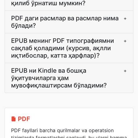
қилиб ўрнатиш мумкин?
PDF даги расмлар ва расмлар нима
+
бўлади?
EPUB менинг PDF типографиямни
+
сақлаб қоладими (курсив, ақлли
иқтибослар, катта ҳарфлар)?
EPUB ни Kindle ва бошқа
+
ўқитувчиларга ҳам
мувофиқлаштирсам бўладими?
PDF
PDF fayllari barcha qurilmalar va operatsion
tizimlarda formatlashni saqlaydi, bu ularni hamma