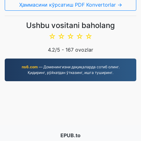
Ҳаммасини кўрсатиш PDF Konvertorlar →
Ushbu vositani baholang
☆
☆
☆
☆
☆
4.2
/5 -
167
ovozlar
ns6.com
— Доменингизни дақиқаларда сотиб олинг.
Қидиринг, рўйхатдан ўтказинг, ишга туширинг.
EPUB.to