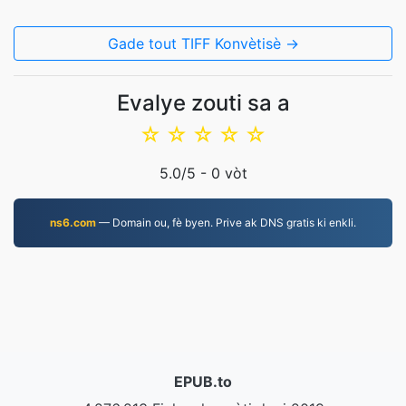
Gade tout TIFF Konvètisè →
Evalye zouti sa a
☆
☆
☆
☆
☆
5.0
/5 -
0
vòt
ns6.com
— Domain ou, fè byen. Prive ak DNS gratis ki enkli.
EPUB.to