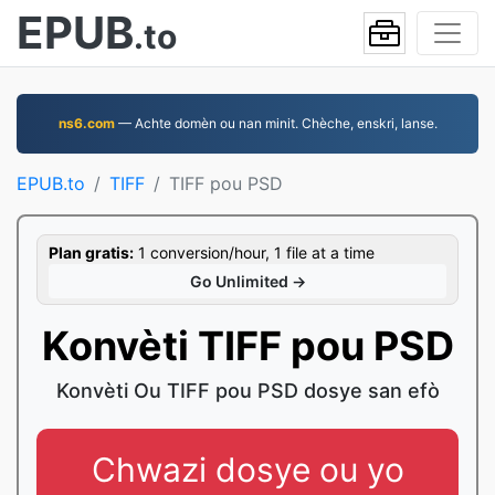
EPUB
.to
ns6.com
— Achte domèn ou nan minit. Chèche, enskri, lanse.
EPUB.to
TIFF
TIFF pou PSD
Plan gratis:
1 conversion/hour, 1 file at a time
Go Unlimited →
Konvèti TIFF pou PSD
Konvèti Ou TIFF pou PSD dosye san efò
Chwazi dosye ou yo