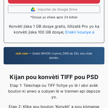
Importer de Google Drive
*Dosye yo efase apre 24 èdtan
Konvèti jiska 1 GB dosye gratis, itilizatè Pro yo ka
konvèti jiska 100 GB dosye;
Enskri kounye a
ns6.com
— Gratis WHOIS vi prive, DNS ak SSL sou chak
domèn.
Kijan pou konvèti TIFF pou PSD
Etap 1: Telechaje ou TIFF fichye yo lè l sèvi avèk
bouton ki anwo a oubyen lè w trennen epi depoze
yo.
Etap 2: Klike sou bouton 'Konvèti' a pou kòmanse