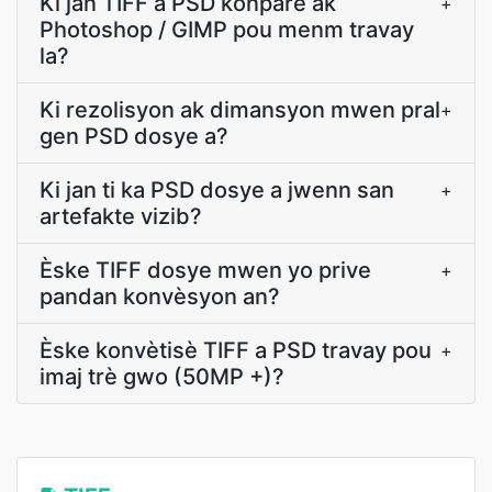
Ki jan TIFF a PSD konpare ak
+
Photoshop / GIMP pou menm travay
la?
Ki rezolisyon ak dimansyon mwen pral
+
gen PSD dosye a?
Ki jan ti ka PSD dosye a jwenn san
+
artefakte vizib?
Èske TIFF dosye mwen yo prive
+
pandan konvèsyon an?
Èske konvètisè TIFF a PSD travay pou
+
imaj trè gwo (50MP +)?