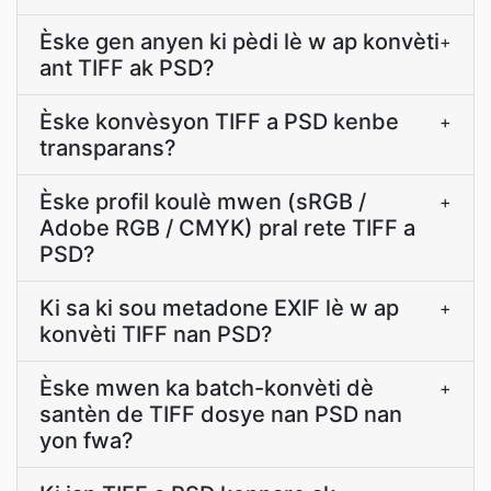
Èske gen anyen ki pèdi lè w ap konvèti
+
ant TIFF ak PSD?
Èske konvèsyon TIFF a PSD kenbe
+
transparans?
Èske profil koulè mwen (sRGB /
+
Adobe RGB / CMYK) pral rete TIFF a
PSD?
Ki sa ki sou metadone EXIF lè w ap
+
konvèti TIFF nan PSD?
Èske mwen ka batch-konvèti dè
+
santèn de TIFF dosye nan PSD nan
yon fwa?