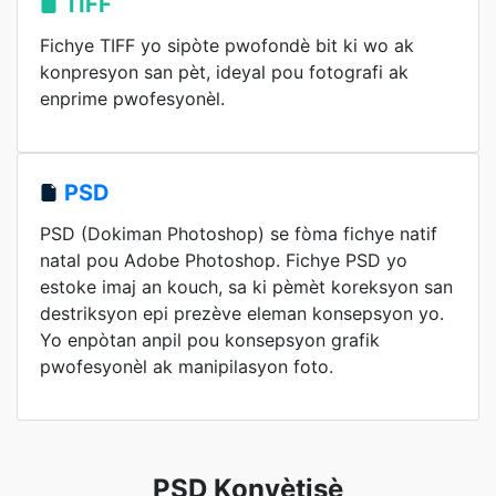
TIFF
Fichye TIFF yo sipòte pwofondè bit ki wo ak
konpresyon san pèt, ideyal pou fotografi ak
enprime pwofesyonèl.
PSD
PSD (Dokiman Photoshop) se fòma fichye natif
natal pou Adobe Photoshop. Fichye PSD yo
estoke imaj an kouch, sa ki pèmèt koreksyon san
destriksyon epi prezève eleman konsepsyon yo.
Yo enpòtan anpil pou konsepsyon grafik
pwofesyonèl ak manipilasyon foto.
PSD Konvètisè