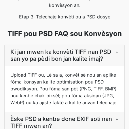
konvèsyon an.
Etap 3: Telechaje konvèti ou a PSD dosye
TIFF pou PSD FAQ sou Konvèsyon
Ki jan mwen ka konvèti TIFF nan PSD
+
san yo pa pèdi bon jan kalite imaj?
Upload TIFF ou, Lè sa a, konvètisè nou an aplike
fòma-konsyan kalite optimisation pou PSD
pwodiksyon. Pou fòma san pèt (PNG, TIFF, BMP)
nou kenbe chak piksèl; pou fòma aksidan (JPG,
WebP) ou ka ajiste faktè a kalite anvan telechaje.
Èske PSD a kenbe done EXIF soti nan
+
TIFF mwen an?