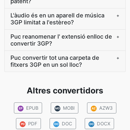
patent?
L'àudio és en un aparell de música
+
3GP limitat a l'estèreo?
Puc reanomenar l' extensió enlloc de
+
convertir 3GP?
Puc convertir tot una carpeta de
+
fitxers 3GP en un sol lloc?
Altres convertidors
EPUB
MOBI
AZW3
EP
MO
AZ
PDF
DOC
DOCX
PD
DO
DO