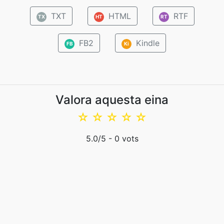
TXT
HTML
RTF
TX
HT
RT
FB2
Kindle
FB
Ki
Valora aquesta eina
☆
☆
☆
☆
☆
5.0
/5 -
0
vots