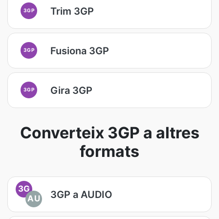
Trim 3GP
3GP
Fusiona 3GP
3GP
Gira 3GP
3GP
Converteix 3GP a altres
formats
3G
3GP a AUDIO
AU