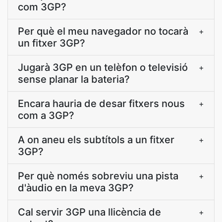
com 3GP?
Per què el meu navegador no tocarà
+
un fitxer 3GP?
Jugarà 3GP en un telèfon o televisió
+
sense planar la bateria?
Encara hauria de desar fitxers nous
+
com a 3GP?
A on aneu els subtítols a un fitxer
+
3GP?
Per què només sobreviu una pista
+
d'àudio en la meva 3GP?
Cal servir 3GP una llicència de
+