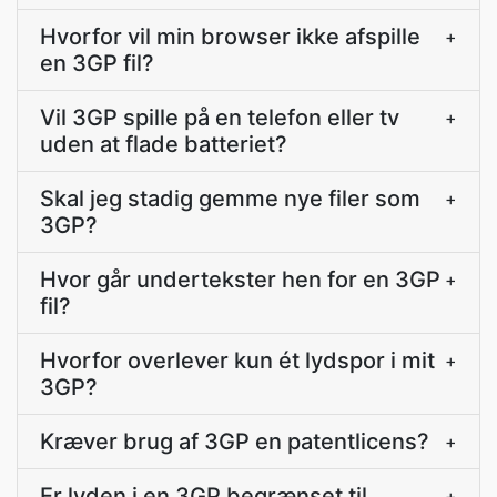
Hvorfor vil min browser ikke afspille
+
en 3GP fil?
Vil 3GP spille på en telefon eller tv
+
uden at flade batteriet?
Skal jeg stadig gemme nye filer som
+
3GP?
Hvor går undertekster hen for en 3GP
+
fil?
Hvorfor overlever kun ét lydspor i mit
+
3GP?
Kræver brug af 3GP en patentlicens?
+
Er lyden i en 3GP begrænset til
+