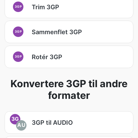
Trim 3GP
3GP
Sammenflet 3GP
3GP
Rotér 3GP
3GP
Konvertere 3GP til andre
formater
3G
3GP til AUDIO
AU