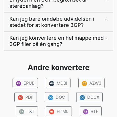
stereoanlæg?
Kan jeg bare omdøbe udvidelsen i
+
stedet for at konvertere 3GP?
Kan jeg konvertere en hel mappe med
+
3GP filer på én gang?
Andre konvertere
EPUB
MOBI
AZW3
EP
MO
AZ
PDF
DOC
DOCX
PD
DO
DO
TXT
HTML
RTF
TX
HT
RT