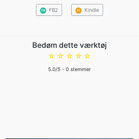
FB2
Kindle
FB
Ki
Bedøm dette værktøj
☆
☆
☆
☆
☆
5.0
/5 -
0
stemmer