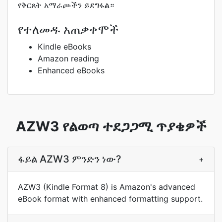
የቅርጸት አማራጮችን ይደግፋል።
የተለመዱ አጠቃቀሞች
Kindle eBooks
Amazon reading
Enhanced eBooks
AZW3 የልወጣ ተደጋጋሚ ጥያቄዎች
ፋይል AZW3 ምንድን ነው?
+
AZW3 (Kindle Format 8) is Amazon's advanced
eBook format with enhanced formatting support.