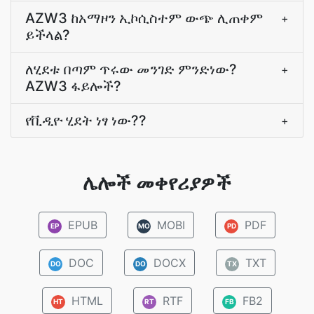
AZW3 ከአማዞን ኢኮሲስተም ውጭ ሊጠቀም
+
ይችላል?
ለሂደቱ በጣም ጥሩው መንገድ ምንድነው?
+
AZW3 ፋይሎች?
የቪዲዮ ሂደት ነፃ ነው??
+
ሌሎች መቀየሪያዎች
EPUB
MOBI
PDF
EP
MO
PD
DOC
DOCX
TXT
DO
DO
TX
HTML
RTF
FB2
HT
RT
FB