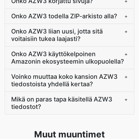
Onko AZW3 korjattu sivuja?
+
Onko AZW3 todella ZIP-arkisto alla?
+
Onko AZW3 liian uusi, jotta sitä
+
voitaisiin tukea laajasti?
Onko AZW3 käyttökelpoinen
+
Amazonin ekosysteemin ulkopuolella?
Voinko muuttaa koko kansion AZW3
+
tiedostoista yhdellä kertaa?
Mikä on paras tapa käsitellä AZW3
+
tiedostot?
Muut muuntimet