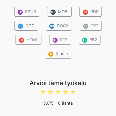
EPUB
MOBI
PDF
EP
MO
PD
DOC
DOCX
TXT
DO
DO
TX
HTML
RTF
FB2
HT
RT
FB
Kindle
Ki
Arvioi tämä työkalu
☆
☆
☆
☆
☆
5.0
/5 -
0
ääntä