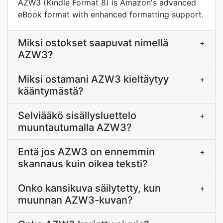
AZW3 (Kindle Format 8) is Amazon's advanced
eBook format with enhanced formatting support.
Miksi ostokset saapuvat nimellä
+
AZW3?
Miksi ostamani AZW3 kieltäytyy
+
kääntymästä?
Selviääkö sisällysluettelo
+
muuntautumalla AZW3?
Entä jos AZW3 on ennemmin
+
skannaus kuin oikea teksti?
Onko kansikuva säilytetty, kun
+
muunnan AZW3-kuvan?