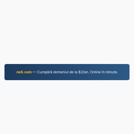
ns6.com
— Cumpără domeniul de la $2/an. Online în minute.
EPUB.to
4,275,969 Fișiere convertite din 2019
Politica de confidențialitate
|
Termeni și condiții
|
Despre noi
|
Contactaţi-ne
|
API
|
Eșantioane
|
Instalează aplicație