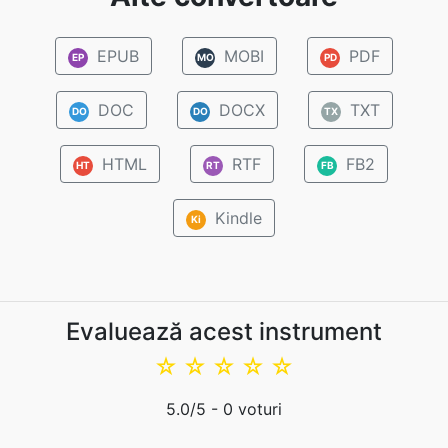
EPUB
MOBI
PDF
EP
MO
PD
DOC
DOCX
TXT
DO
DO
TX
HTML
RTF
FB2
HT
RT
FB
Kindle
Ki
Evaluează acest instrument
☆
☆
☆
☆
☆
5.0
/5 -
0
voturi