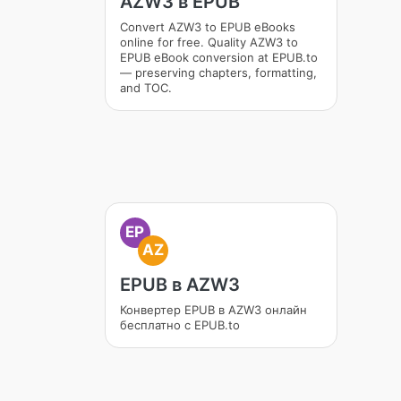
AZW3 в EPUB
Convert AZW3 to EPUB eBooks
online for free. Quality AZW3 to
EPUB eBook conversion at EPUB.to
— preserving chapters, formatting,
and TOC.
EP
AZ
EPUB в AZW3
Конвертер EPUB в AZW3 онлайн
бесплатно с EPUB.to