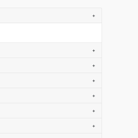
+
+
+
+
+
+
+