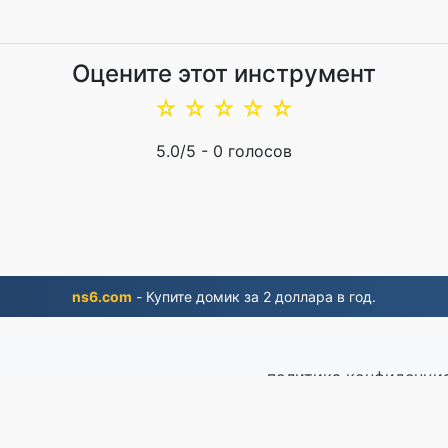
Оцените этот инструмент
☆
☆
☆
☆
☆
5.0
/5 -
0
голосов
ns6.com
- Купите домик за 2 доллара в год.
политика конфиденци
Связаться с на
 2019 года
© 2026 EP