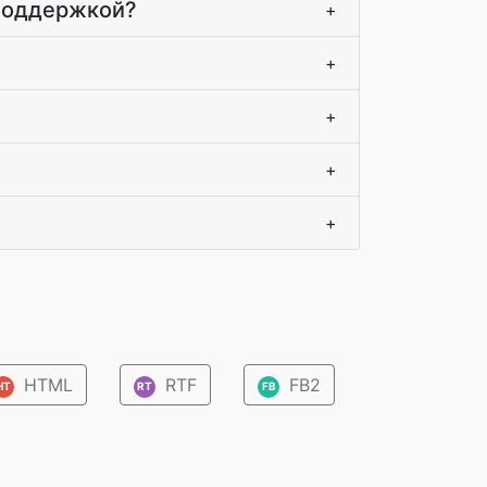
 поддержкой?
+
+
+
+
+
HTML
RTF
FB2
HT
RT
FB