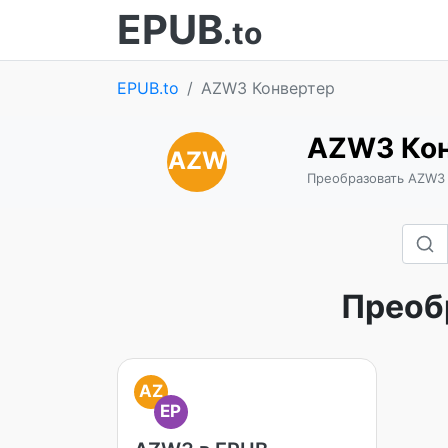
EPUB
.to
EPUB.to
AZW3 Конвертер
AZW3 Ко
AZW
Преобразовать AZW3 
Преоб
AZ
EP