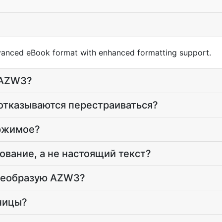
vanced eBook format with enhanced formatting support.
 AZW3?
тказываются перестраиваться?
ржимое?
ование, а не настоящий текст?
преобразую AZW3?
ницы?