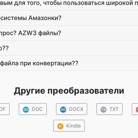
вым для того, чтобы пользоваться широкой
осистемы Амазонки?
апрос? AZW3 файлы?
о??
 файла при конвертации??
Другие преобразователи
DF
DOC
DOCX
TXT
DO
DO
TX
Kindle
Ki