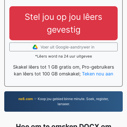
Stel jou op jou lêers
gevestig
Voer uit Google-aandrywer in
*Lêers word na 24 uur uitgevee
Skakel lêers tot 1 GB gratis om, Pro-gebruikers
kan lêers tot 100 GB omskakel;
Teken nou aan
ns6.com
☞ Koop jou gebied binne minute. Soek, register,
lanseer.
Hoe om te omskep DOCX om