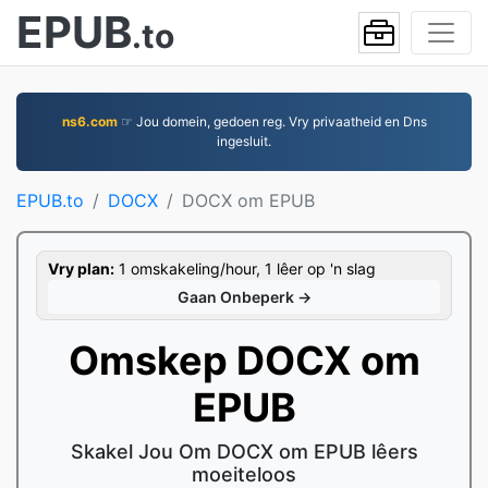
EPUB
.to
ns6.com
☞ Jou domein, gedoen reg. Vry privaatheid en Dns
ingesluit.
EPUB.to
DOCX
DOCX om EPUB
Vry plan:
1 omskakeling/hour, 1 lêer op 'n slag
Gaan Onbeperk →
Omskep DOCX om
EPUB
Skakel Jou Om DOCX om EPUB lêers
moeiteloos