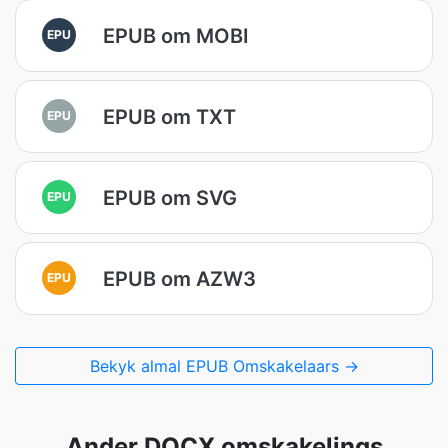
EPUB om MOBI
EPU
EPUB om TXT
EPU
EPUB om SVG
EPU
EPUB om AZW3
EPU
Bekyk almal EPUB Omskakelaars →
Ander DOCX omskakelings