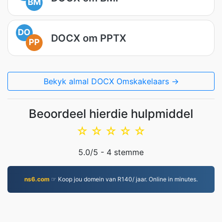
BM
DO
DOCX om PPTX
PP
Bekyk almal DOCX Omskakelaars →
Beoordeel hierdie hulpmiddel
☆
☆
☆
☆
☆
5.0
/5 -
4
stemme
ns6.com
☞ Koop jou domein van R140/ jaar. Online in minutes.