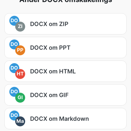
DO
DOCX om ZIP
ZI
DO
DOCX om PPT
PP
DO
DOCX om HTML
HT
DO
DOCX om GIF
GI
DO
DOCX om Markdown
Ma