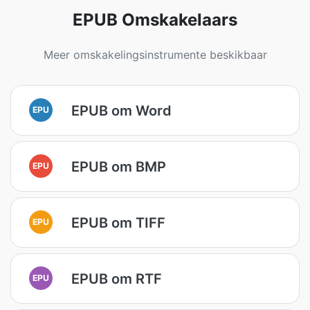
EPUB Omskakelaars
Meer omskakelingsinstrumente beskikbaar
EPUB om Word
EPU
EPUB om BMP
EPU
EPUB om TIFF
EPU
EPUB om RTF
EPU