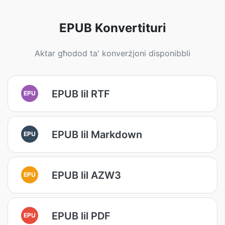
EPUB Konvertituri
Aktar għodod ta' konverżjoni disponibbli
EPUB lil RTF
EPU
EPUB lil Markdown
EPU
EPUB lil AZW3
EPU
EPUB lil PDF
EPU