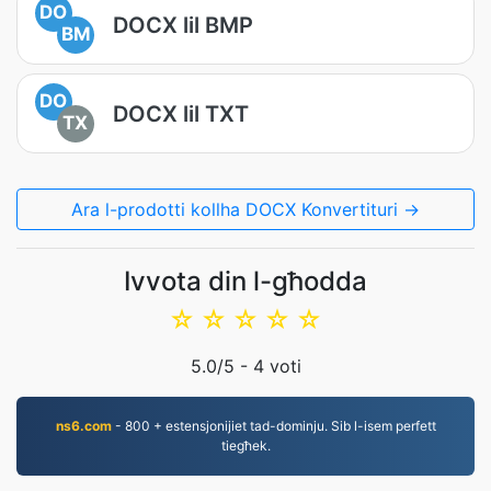
DO
DOCX lil BMP
BM
DO
DOCX lil TXT
TX
Ara l-prodotti kollha DOCX Konvertituri →
Ivvota din l-għodda
☆
☆
☆
☆
☆
5.0
/5 -
4
voti
ns6.com
- 800 + estensjonijiet tad-dominju. Sib l-isem perfett
tiegħek.