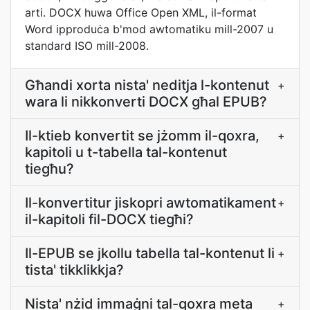
arti. DOCX huwa Office Open XML, il-format
Word ipproduċa b'mod awtomatiku mill-2007 u
standard ISO mill-2008.
Għandi xorta nista' neditja l-kontenut
+
wara li nikkonverti DOCX għal EPUB?
Il-ktieb konvertit se jżomm il-qoxra,
+
kapitoli u t-tabella tal-kontenut
tiegħu?
Il-konvertitur jiskopri awtomatikament
+
il-kapitoli fil-DOCX tiegħi?
Il-EPUB se jkollu tabella tal-kontenut li
+
tista' tikklikkja?
Nista' nżid immaġni tal-qoxra meta
+