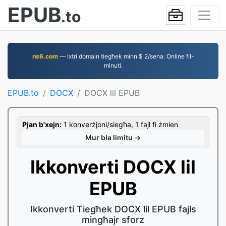
EPUB
.to
ns6.com
— Ixtri domain tiegħek minn $ 2/sena. Online fil-
minuti.
EPUB.to
DOCX
DOCX lil EPUB
Pjan b'xejn:
1 konverżjoni/siegħa, 1 fajl fi żmien
Mur bla limitu →
Ikkonverti DOCX lil
EPUB
Ikkonverti Tiegħek DOCX lil EPUB fajls
mingħajr sforz