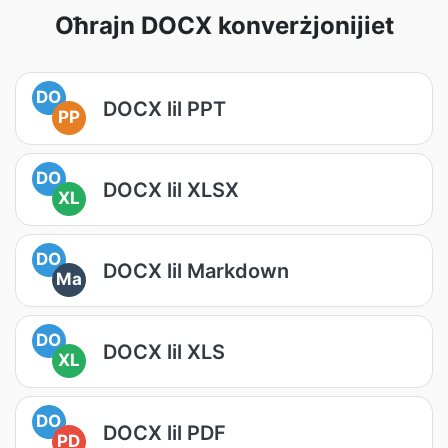
Oħrajn DOCX konverżjonijiet
DO
DOCX lil PPT
PP
DO
DOCX lil XLSX
XL
DO
DOCX lil Markdown
Ma
DO
DOCX lil XLS
XL
DO
DOCX lil PDF
PD