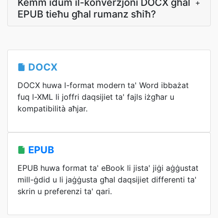
Kemm idum il-konverżjoni DOCX għal
+
EPUB tieħu għal rumanz sħiħ?
DOCX
DOCX huwa l-format modern ta' Word ibbażat
fuq l-XML li joffri daqsijiet ta' fajls iżgħar u
kompatibilità aħjar.
EPUB
EPUB huwa format ta' eBook li jista' jiġi aġġustat
mill-ġdid u li jaġġusta għal daqsijiet differenti ta'
skrin u preferenzi ta' qari.