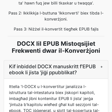
ta' hawn fuq jew billi tkaxkar u twaqqa'.
Pass 2: Ikklikkja l-buttuna 'Ikkonverti' biex tibda l-
konverżjoni.
Pass 3: Niżżel il-konvertit tiegħek EPUB fajls
DOCX lil EPUB Mistoqsijiet
Frekwenti dwar il-Konverżjoni
Kif inbiddel DOCX manuskritt f'EPUB
+
ebook li jista 'jiġi ppubblikat?
Ittella 'l-DOCX u l-konvertitur janalizza l-
istruttura tal-intestatura biex jiskopri kapitoli,
imbagħad jibni kontenitur EPUB li jista' jerġa
'jintuża b'kapitolu wieħed għal kull sezzjoni tal-
ebook, TOC iġġenerat, u slott tal-kopertura tal-