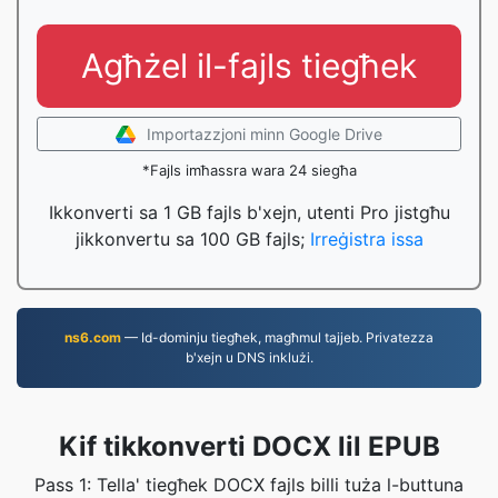
Agħżel il-fajls tiegħek
Importazzjoni minn Google Drive
*Fajls imħassra wara 24 siegħa
Ikkonverti sa 1 GB fajls b'xejn, utenti Pro jistgħu
jikkonvertu sa 100 GB fajls;
Irreġistra issa
ns6.com
— Id-dominju tiegħek, magħmul tajjeb. Privatezza
b'xejn u DNS inklużi.
Kif tikkonverti DOCX lil EPUB
Pass 1: Tella' tiegħek DOCX fajls billi tuża l-buttuna