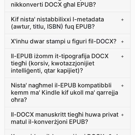
nikkonverti DOCX għal EPUB?
Kif nista' nistabbilixxi l-metadata
+
(awtur, titlu, ISBN) fuq EPUB?
X'inhu dwar stampi u figuri fil-DOCX?
+
Il-EPUB iżomm it-tipografija DOCX
+
tiegħi (korsiv, kwotazzjonijiet
intelliġenti, qtar kapijiet)?
Nista' nagħmel il-EPUB kompatibbli
+
kemm ma' Kindle kif ukoll ma' qarrejja
oħra?
Il-DOCX manuskritt tiegħi huwa privat
+
matul il-konverżjoni EPUB?