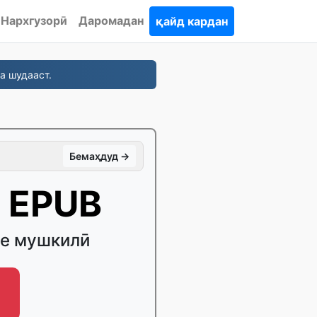
Нархгузорӣ
Даромадан
қайд кардан
а шудааст.
Бемаҳдуд →
 EPUB
бе мушкилӣ