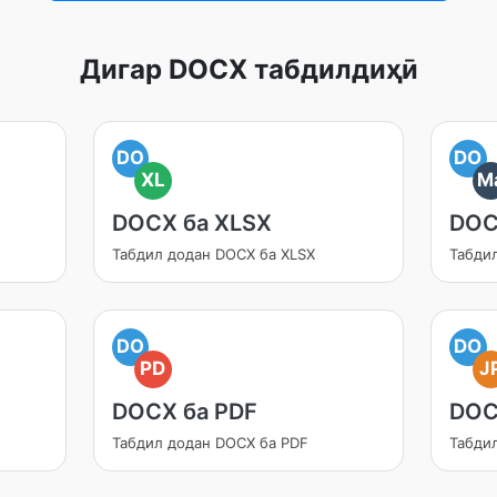
Дигар DOCX табдилдиҳӣ
DO
DO
XL
M
DOCX ба XLSX
DOC
Табдил додан DOCX ба XLSX
Табди
DO
DO
PD
J
DOCX ба PDF
DOC
Табдил додан DOCX ба PDF
Табди