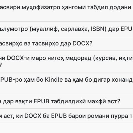
тасвири муҳофизатро ҳангоми табдил додани
ълумотро (муаллиф, сарлавҳа, ISBN) дар EP
тасвирҳо ва тасвирҳо дар DOCX?
и DOCX-и маро нигоҳ медорад (курсив, иқти
?
PUB-ро ҳам бо Kindle ва ҳам бо дигар хонан
 дар вақти EPUB табдилдиҳӣ махфӣ аст?
м аст, ки DOCX ба EPUB барои романи пурра 