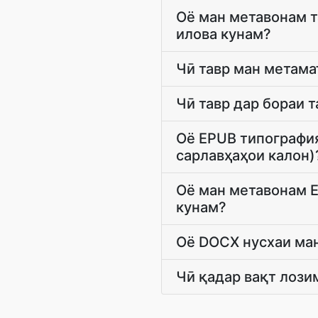
Оё ман метавонам 
илова кунам?
Чӣ тавр ман метама
Чӣ тавр дар бораи 
Оё EPUB типография
сарлавҳаҳои калон)
Оё ман метавонам E
кунам?
Оё DOCX нусхаи ман
Чӣ қадар вақт лози