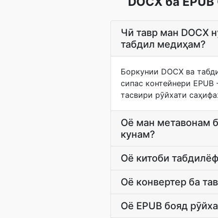
DOCX ба EPUB 
Чӣ тавр ман DOCX н
табдил медиҳам?
Боркунии DOCX ва табди
сипас контейнери EPUB -
тасвири рӯйхати саҳифаҳ
Оё ман метавонам б
кунам?
Оё китоби табдилёф
Оё конвертер ба та
Оё EPUB бояд рӯйх