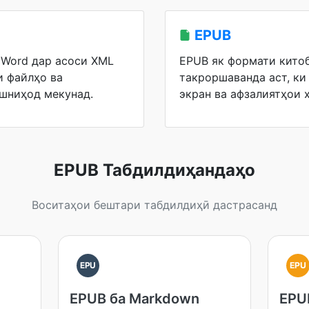
EPUB
Word дар асоси XML
EPUB як формати кито
и файлҳо ва
такроршаванда аст, ки
шниҳод мекунад.
экран ва афзалиятҳои
EPUB Табдилдиҳандаҳо
Воситаҳои бештари табдилдиҳӣ дастрасанд
EPU
EPU
EPUB ба Markdown
EPU