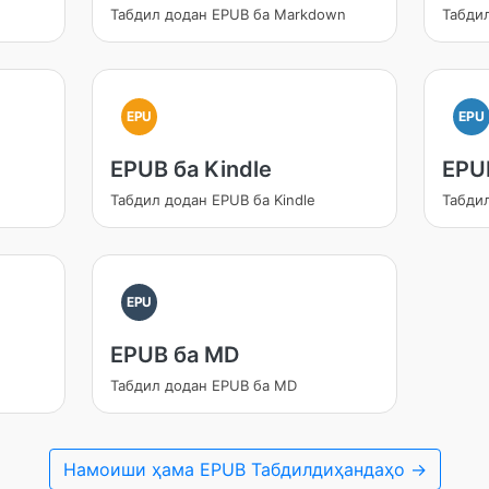
Табдил додан EPUB ба Markdown
Табди
EPU
EPU
EPUB ба Kindle
EPU
Табдил додан EPUB ба Kindle
Табди
EPU
EPUB ба MD
Табдил додан EPUB ба MD
Намоиши ҳама EPUB Табдилдиҳандаҳо →