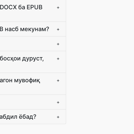
 DOCX ба EPUB
+
UB насб мекунам?
+
+
босҳои дуруст,
+
дагон мувофиқ
+
+
табдил ёбад?
+