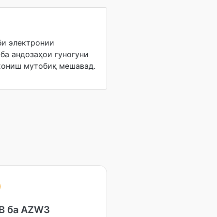
би электронии
 ба андозаҳои гуногуни
 хониш мутобиқ мешавад.
B ба AZW3