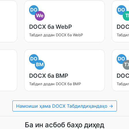
DO
DO
We
T
DOCX ба WebP
DOC
Табдил додан DOCX ба WebP
Табди
DO
DO
BM
T
DOCX ба BMP
DOC
Табдил додан DOCX ба BMP
Табди
Намоиши ҳама DOCX Табдилдиҳандаҳо →
Ба ин асбоб баҳо диҳед