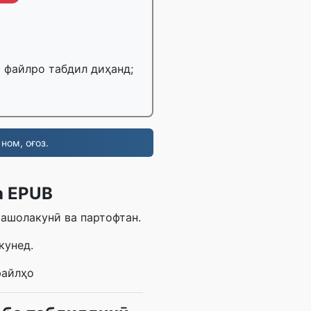
Б файлро табдил диҳанд;
ном, оғоз.
а EPUB
кашолакунӣ ва партофтан.
кунед.
файлҳо