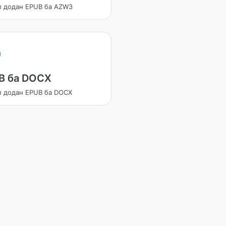
л додан EPUB ба AZW3
B ба DOCX
л додан EPUB ба DOCX