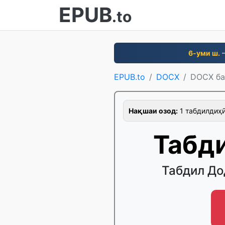
EPUB
.to
6-уми ш.
—
EPUB.to
DOCX
DOCX ба
Нақшаи озод:
1 табдилдиҳӣ/
Табд
Табдил До