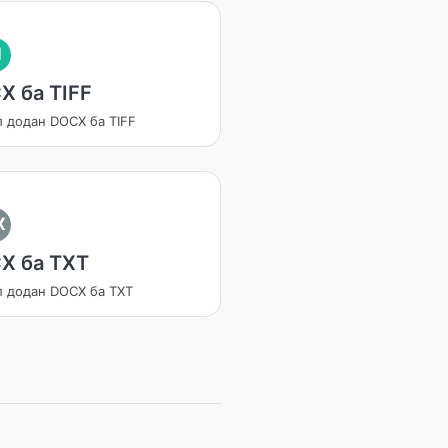
I
X ба TIFF
л додан DOCX ба TIFF
X
X ба TXT
л додан DOCX ба TXT