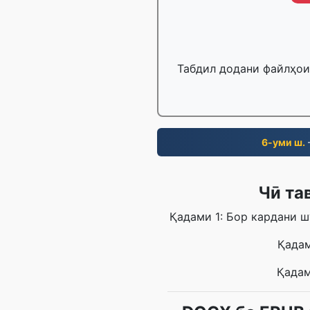
Табдил додани файлҳои 
6-уми ш.
Чӣ та
Қадами 1: Бор кардани ш
Қадам
Қадам