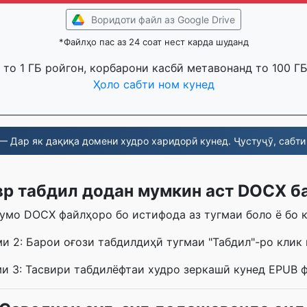
Воридоти файл аз Google Drive
*Файлҳо пас аз 24 соат нест карда шуданд
то 1 ГБ ройгон, корбарони касбӣ метавонанд то 100 Г
Ҳоло сабти ном кунед
— Дар як дақиқа домени худро харидорӣ кунед. Ҷустуҷӯ, сабти 
вр табдил додан мумкин аст DOCX б
умо DOCX файлҳоро бо истифода аз тугмаи боло ё бо 
и 2: Барои оғози табдилдиҳӣ тугмаи "Табдил"-ро клик 
и 3: Тасвири табдилёфтаи худро зеркашӣ кунед EPUB 