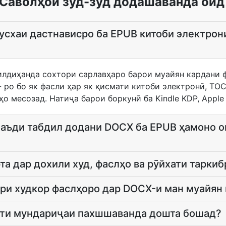
Саволҳои зуд-зуд додашаванда оид
усхаи дастнависро ба EPUB китоби электро
лдиҳанда сохтори сарлавҳаро барои муайян кардани ф
 ро бо як фасли ҳар як қисмати китоби электронӣ, TO
о месозад. Натиҷа барои боркунӣ ба Kindle KDP, Apple
аъди табдил додани DOCX ба EPUB ҳамоно о
та дар дохили худ, фаслҳо ва рӯйхати тарки
ври худкор фаслҳоро дар DOCX-и ман муайян
ати мундариҷаи пахшшаванда дошта бошад?