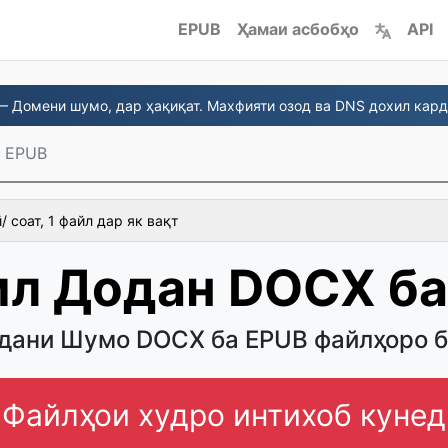
EPUB
Ҳамаи асбобҳо
API
 Домени шумо, дар ҳақиқат. Махфияти озод ва DNS дохил кард
 EPUB
 соат, 1 файл дар як вақт
ил Додан DOCX ба
дани Шумо DOCX ба EPUB файлҳоро 
Файлҳои худро интихоб кунед