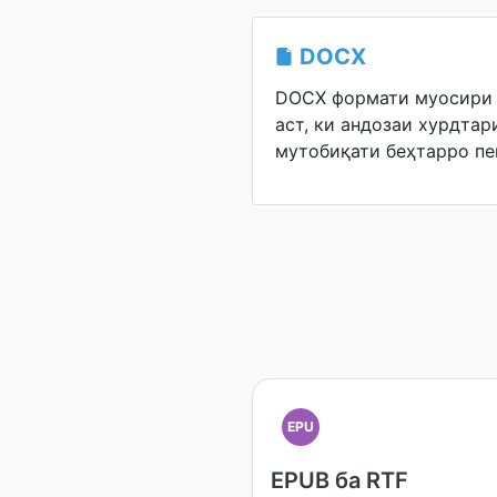
DOCX
DOCX формати муосири 
аст, ки андозаи хурдтар
мутобиқати беҳтарро пе
EPU
EPUB ба RTF