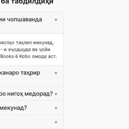
 ба табдилдиҳӣ
нии чопшаванда
+
аслҳо таҳлил мекунад,
C- и эҷодшуда ва ҷойи
 Books ё Kobo омода аст.
канаро таҳрир
+
бро нигоҳ медорад?
+
 мекунад?
+
+