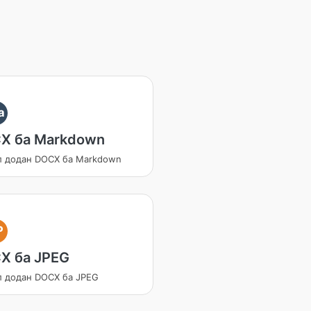
a
X ба Markdown
л додан DOCX ба Markdown
P
X ба JPEG
л додан DOCX ба JPEG