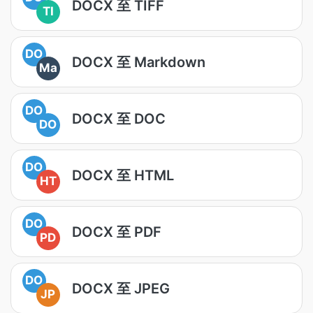
DOCX 至 TIFF
TI
DO
DOCX 至 Markdown
Ma
DO
DOCX 至 DOC
DO
DO
DOCX 至 HTML
HT
DO
DOCX 至 PDF
PD
DO
DOCX 至 JPEG
JP