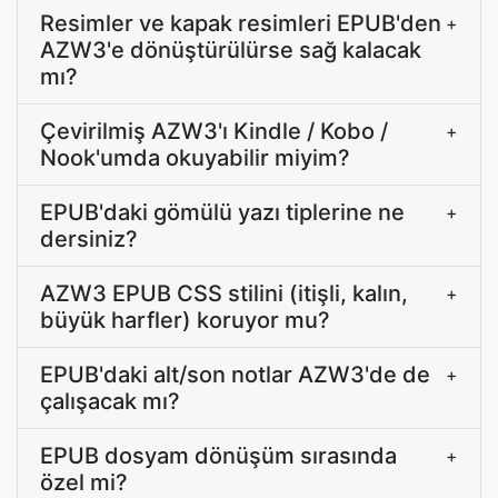
Resimler ve kapak resimleri EPUB'den
+
AZW3'e dönüştürülürse sağ kalacak
mı?
Çevirilmiş AZW3'ı Kindle / Kobo /
+
Nook'umda okuyabilir miyim?
EPUB'daki gömülü yazı tiplerine ne
+
dersiniz?
AZW3 EPUB CSS stilini (itişli, kalın,
+
büyük harfler) koruyor mu?
EPUB'daki alt/son notlar AZW3'de de
+
çalışacak mı?
EPUB dosyam dönüşüm sırasında
+
özel mi?