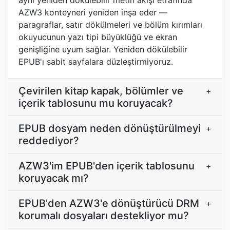
aynı yeniden dökülebilir metin akışı etrafında
AZW3 konteyneri yeniden inşa eder —
paragraflar, satır dökülmeleri ve bölüm kırımları
okuyucunun yazı tipi büyüklüğü ve ekran
genişliğine uyum sağlar. Yeniden dökülebilir
EPUB'ı sabit sayfalara düzleştirmiyoruz.
Çevirilen kitap kapak, bölümler ve
+
içerik tablosunu mu koruyacak?
EPUB dosyam neden dönüştürülmeyi
+
reddediyor?
AZW3'im EPUB'den içerik tablosunu
+
koruyacak mı?
EPUB'den AZW3'e dönüştürücü DRM
+
korumalı dosyaları destekliyor mu?