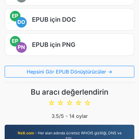
EP
EPUB için DOC
DO
EP
EPUB için PNG
PN
Hepsini Gör EPUB Dönüştürücüler →
Bu aracı değerlendirin
☆
☆
☆
☆
☆
3.5
/5 -
14
oylar
Ns6.com
- Her alan adında ücretsiz WHOIS gizliliği, DNS ve
SSL.