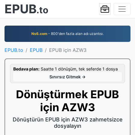
EPUB
.to
Ns6.com
- 800'den fazla alan adı uzantısı.
EPUB.to
EPUB
EPUB için AZW3
Bedava plan:
Saatte 1 dönüşüm, tek seferde 1 dosya
Sınırsız Gitmek →
Dönüştürmek EPUB
için AZW3
Dönüştürün EPUB için AZW3 zahmetsizce
dosyalayın