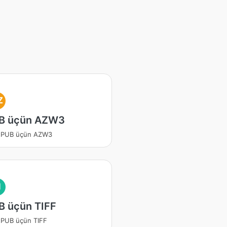
Z
B üçün AZW3
 EPUB üçün AZW3
I
B üçün TIFF
EPUB üçün TIFF