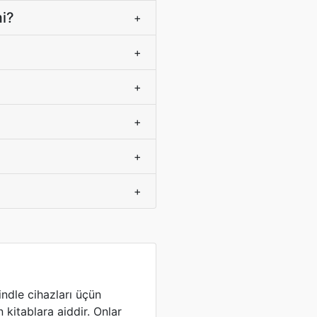
mi?
+
+
+
+
+
+
indle cihazları üçün
 kitablara aiddir. Onlar