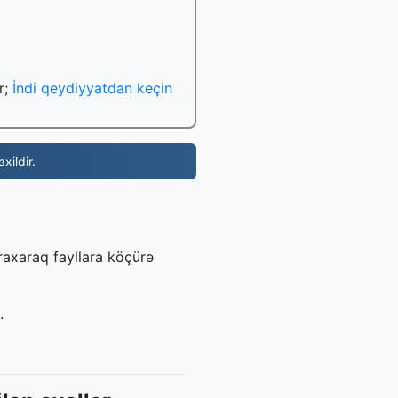
r;
İndi qeydiyyatdan keçin
xildir.
axaraq fayllara köçürə
.