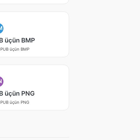
M
B üçün BMP
 EPUB üçün BMP
N
B üçün PNG
 EPUB üçün PNG