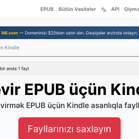
EPUB
Bütün Vasitələr
API
Qiymə
N6.com
— Domeninizi $2/ildən satın alın. Dəqiqələr ərzində onlayn.
n Kindle
bir anda 1 fayl
vir EPUB üçün Kin
virmək EPUB üçün Kindle asanlıqla fayll
Fayllarınızı saxlayın