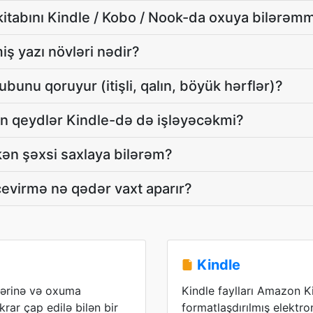
 kitabını Kindle / Kobo / Nook-da oxuya bilərəm
ş yazı növləri nədir?
unu qoruyur (itişli, qalın, böyük hərflər)?
on qeydlər Kindle-də də işləyəcəkmi?
kən şəxsi saxlaya bilərəm?
evirmə nə qədər vaxt aparır?
Kindle
lərinə və oxuma
Kindle faylları Amazon K
rar çap edilə bilən bir
formatlaşdırılmış elektron