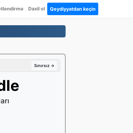
tləndirmə
Daxil ol
Qeydiyyatdan keçin
Sınırsız →
dle
arı