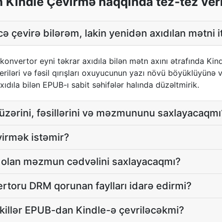
Kindle Çevirmə haqqında tez-tez veri
ə çevirə bilərəm, lakin yenidən axıdılan mətni
 konvertor eyni təkrar axıdıla bilən mətn axını ətrafında Ki
eriləri və fəsil qırışları oxuyucunun yazı növü böyüklüyünə 
ıdıla bilən EPUB-ı sabit səhifələr halında düzəltmirik.
 üzərini, fəsillərini və məzmununu saxlayacaqmı
virmək istəmir?
olan məzmun cədvəlini saxlayacaqmı?
rtoru DRM qorunan faylları idarə edirmi?
killər EPUB-dan Kindle-ə çevriləcəkmi?