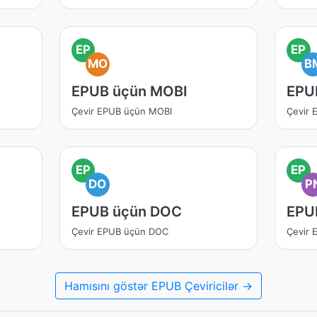
EP
EP
MO
B
EPUB üçün MOBI
EPU
Çevir EPUB üçün MOBI
Çevir
EP
EP
DO
P
EPUB üçün DOC
EPU
Çevir EPUB üçün DOC
Çevir
Hamısını göstər EPUB Çeviricilər →