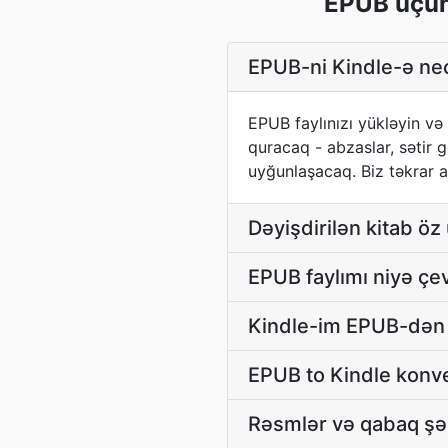
EPUB üçün 
EPUB-ni Kindle-ə nec
EPUB faylınızı yükləyin və
quracaq - abzaslar, sətir g
uyğunlaşacaq. Biz təkrar ax
Dəyişdirilən kitab öz
EPUB faylımı niyə çe
Kindle-im EPUB-dən 
EPUB to Kindle konve
Rəsmlər və qabaq şə