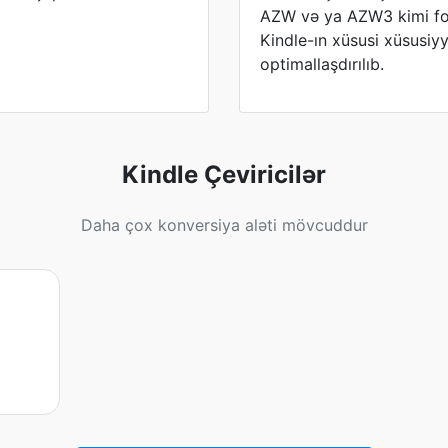
AZW və ya AZW3 kimi for
Kindle-ın xüsusi xüsusiyy
optimallaşdırılıb.
Kindle Çeviricilər
Daha çox konversiya aləti mövcuddur