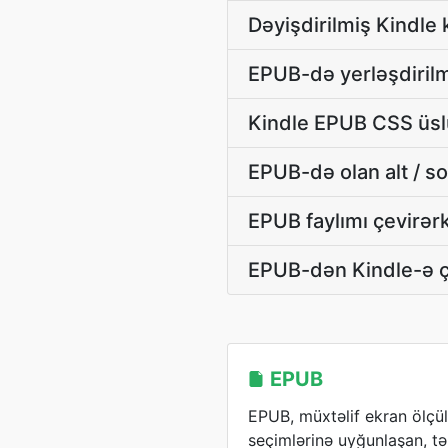
Dəyişdirilmiş Kindle
EPUB-də yerləşdirilmi
Kindle EPUB CSS üslub
EPUB-də olan alt / s
EPUB faylımı çevirər
EPUB-dən Kindle-ə ç
EPUB
EPUB, müxtəlif ekran ölçü
seçimlərinə uyğunlaşan, tək