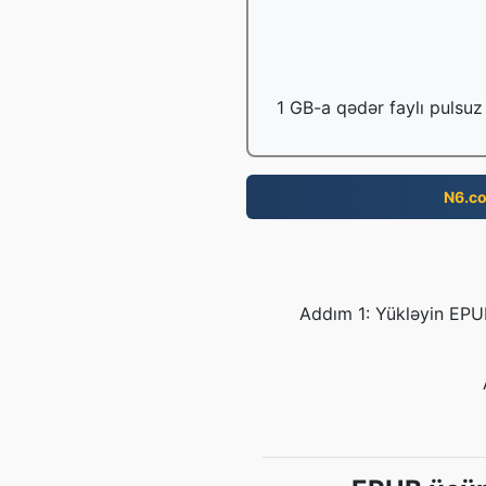
1 GB-a qədər faylı pulsuz 
N6.c
Addım 1: Yükləyin EPU