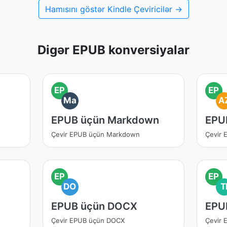
Hamısını göstər Kindle Çeviricilər →
Digər EPUB konversiyalar
EP
EP
Ma
A
EPUB üçün Markdown
EPU
Çevir EPUB üçün Markdown
Çevir
EP
EP
DO
T
EPUB üçün DOCX
EPU
Çevir EPUB üçün DOCX
Çevir 