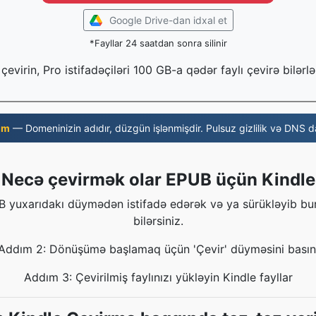
Google Drive-dan idxal et
*Fayllar 24 saatdan sonra silinir
çevirin, Pro istifadəçiləri 100 GB-a qədər faylı çevirə bilərlə
om
— Domeninizin adıdır, düzgün işlənmişdir. Pulsuz gizlilik və DNS da
Necə çevirmək olar EPUB üçün Kindle
B yuxarıdakı düymədən istifadə edərək və ya sürükləyib bur
bilərsiniz.
Addım 2: Dönüşümə başlamaq üçün 'Çevir' düyməsini basın
Addım 3: Çevirilmiş faylınızı yükləyin Kindle fayllar