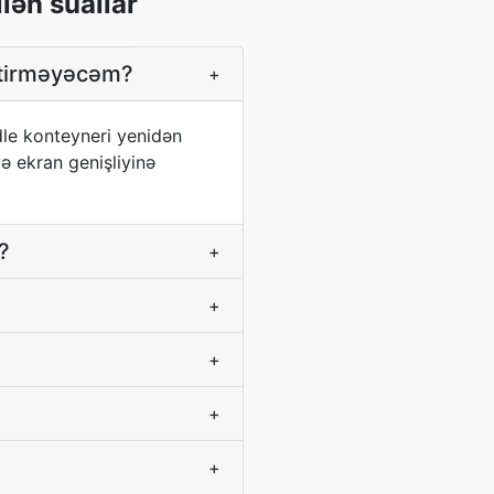
lən suallar
 itirməyəcəm?
+
ndle konteyneri yenidən
və ekran genişliyinə
?
+
+
+
+
+