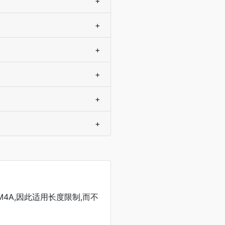
+
+
+
+
+
+
的M4A,因此适用长度限制,而不