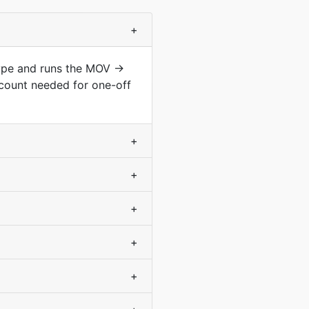
+
type and runs the MOV →
count needed for one-off
+
+
+
+
+