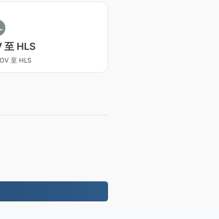
L
 至 HLS
OV 至 HLS