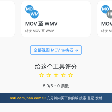
MO
MO
WM
H
MOV 至 WMV
MOV
转变 MOV 至 WMV
转变 M
全部视图 MOV 转换器 →
给这个工具评分
☆
☆
☆
☆
☆
5.0
/5 -
0
票数
ns6.com, ns6.com 中
几分钟内买下你的域 搜索 登记 发射