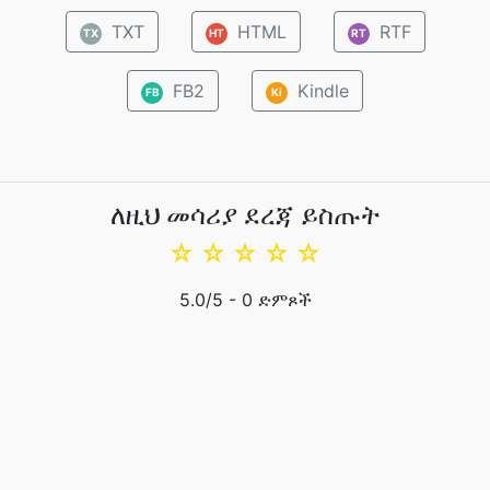
TXT
HTML
RTF
TX
HT
RT
FB2
Kindle
FB
Ki
ለዚህ መሳሪያ ደረጃ ይስጡት
☆
☆
☆
☆
☆
5.0
/5 -
0
ድምጾች