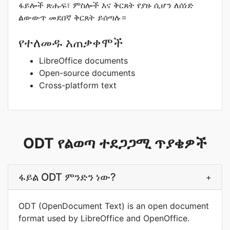
ፋይሎች ጽሑፍ፣ ምስሎች እና ቅርጸት የያዙ ሲሆን ለሰነድ
ልውውጥ መደበኛ ቅርጸት ይሰጣሉ።
የተለመዱ አጠቃቀሞች
LibreOffice documents
Open-source documents
Cross-platform text
ODT የልወጣ ተደጋጋሚ ጥያቄዎች
ፋይል ODT ምንድን ነው?
+
ODT (OpenDocument Text) is an open document
format used by LibreOffice and OpenOffice.