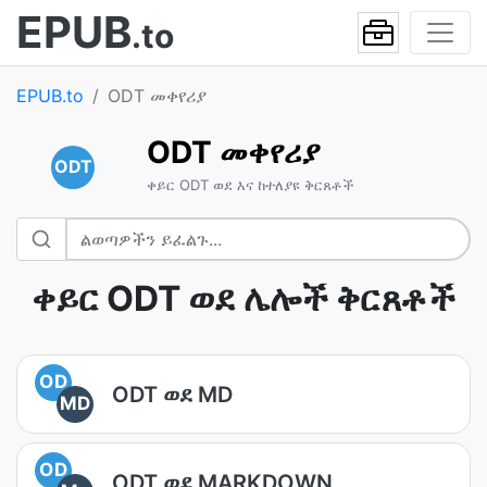
EPUB
.to
EPUB.to
ODT መቀየሪያ
ODT መቀየሪያ
ODT
ቀይር ODT ወደ እና ከተለያዩ ቅርጸቶች
ቀይር ODT ወደ ሌሎች ቅርጸቶች
OD
ODT ወደ MD
MD
OD
ODT ወደ MARKDOWN