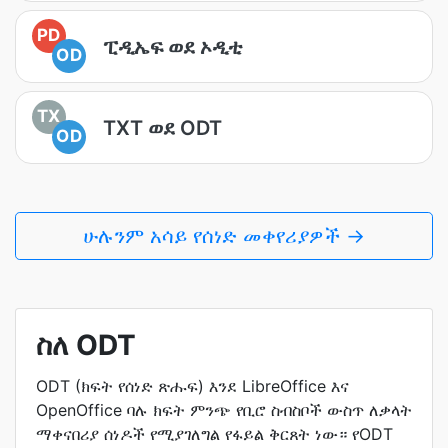
PD
ፒዲኤፍ ወደ ኦዲቲ
OD
TX
TXT ወደ ODT
OD
ሁሉንም አሳይ የሰነድ መቀየሪያዎች →
ስለ ODT
ODT (ክፍት የሰነድ ጽሑፍ) እንደ LibreOffice እና
OpenOffice ባሉ ክፍት ምንጭ የቢሮ ስብስቦች ውስጥ ለቃላት
ማቀናበሪያ ሰነዶች የሚያገለግል የፋይል ቅርጸት ነው። የODT