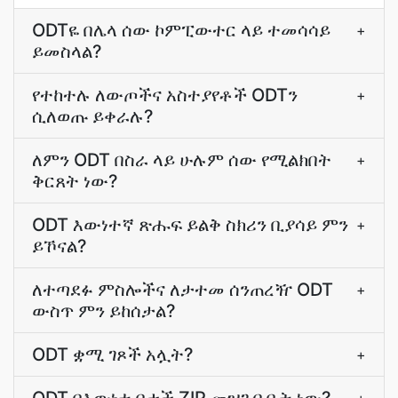
ODTዬ በሌላ ሰው ኮምፒውተር ላይ ተመሳሳይ
+
ይመስላል?
የተከተሉ ለውጦችና አስተያየቶች ODTን
+
ሲለወጡ ይቀራሉ?
ለምን ODT በስራ ላይ ሁሉም ሰው የሚልክበት
+
ቅርጸት ነው?
ODT እውነተኛ ጽሑፍ ይልቅ ስክሪን ቢያሳይ ምን
+
ይኾናል?
ለተጣደፉ ምስሎችና ለታተመ ሰንጠረዥ ODT
+
ውስጥ ምን ይከሰታል?
ODT ቋሚ ገጾች አሏት?
+