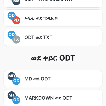
Ma
OD
ኦዲቲ ወደ ፒዲኤፍ
PD
OD
ODT ወደ TXT
TX
ወደ ቀይር ODT
MD
MD ወደ ODT
OD
Ma
MARKDOWN ወደ ODT
OD