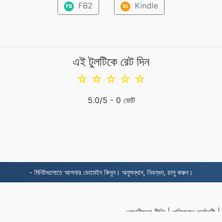
FB2
Kindle
FB
Ki
এই টুলটিকে রেট দিন
☆
☆
☆
☆
☆
5.0
/5 -
0
ভোট
- মিনিটগুলোতে আপনার ডোমেইন কিনুন। অনুসন্ধান, নিবন্ধন, চালু করুন।
গোপনীয়তা নীতি
|
পরিষেবার শর্তাবলী