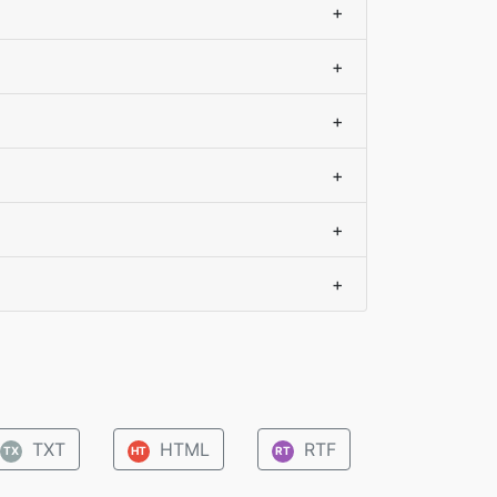
+
+
+
+
+
+
TXT
HTML
RTF
TX
HT
RT