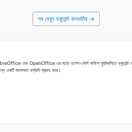
সব দেখুন ডকুমেন্ট কনভার্টার →
 LibreOffice এবং OpenOffice এর মতো ওপেন-সোর্স অফিস স্যুটগুলিতে ডকুমেন্ট ওয়
 জন্য একটি মানসম্মত ফর্ম্যাট প্রদান করে।