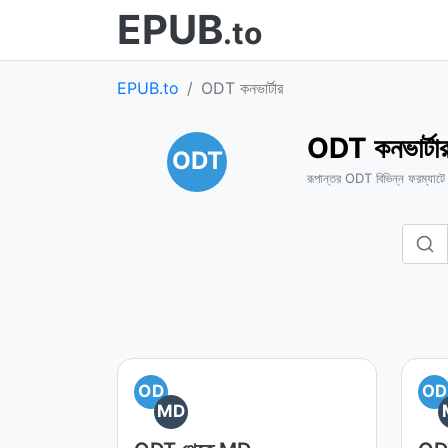
EPUB
.to
EPUB.to
ODT কনভার্টার
ODT কনভার্টা
ODT
রূপান্তর ODT বিভিন্ন ফরম্যাটে
OD
OD
MD