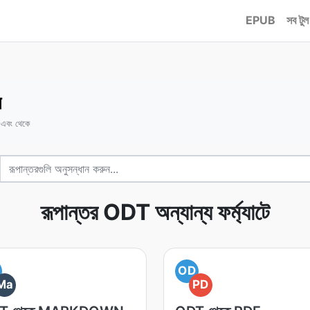
EPUB
সব টুল
র
 এবং থেকে
রূপান্তর ODT অন্যান্য ফর্ম্যাটে
OD
Ma
PD